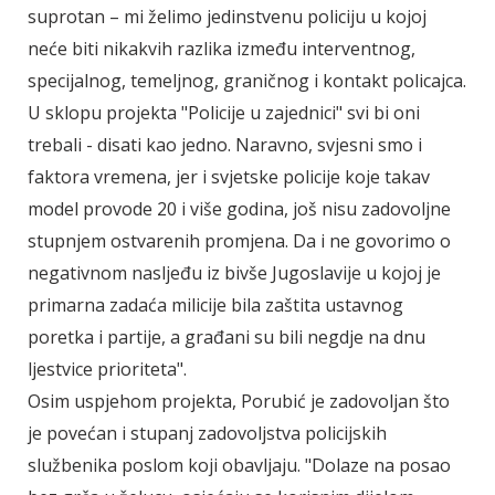
suprotan – mi želimo jedinstvenu policiju u kojoj
neće biti nikakvih razlika između interventnog,
specijalnog, temeljnog, graničnog i kontakt policajca.
U sklopu projekta "Policije u zajednici" svi bi oni
trebali - disati kao jedno. Naravno, svjesni smo i
faktora vremena, jer i svjetske policije koje takav
model provode 20 i više godina, još nisu zadovoljne
stupnjem ostvarenih promjena. Da i ne govorimo o
negativnom nasljeđu iz bivše Jugoslavije u kojoj je
primarna zadaća milicije bila zaštita ustavnog
poretka i partije, a građani su bili negdje na dnu
ljestvice prioriteta".
Osim uspjehom projekta, Porubić je zadovoljan što
je povećan i stupanj zadovoljstva policijskih
službenika poslom koji obavljaju. "Dolaze na posao