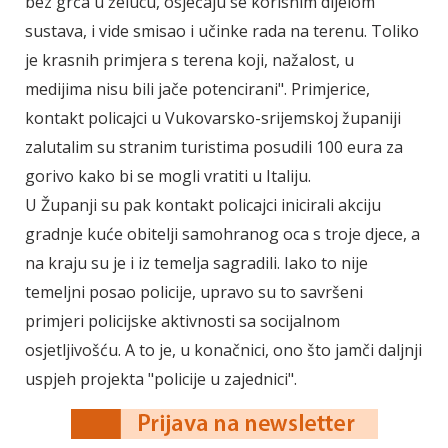
bez grča u želucu, osjećaju se korisnim dijelom
sustava, i vide smisao i učinke rada na terenu. Toliko
je krasnih primjera s terena koji, nažalost, u
medijima nisu bili jače potencirani". Primjerice,
kontakt policajci u Vukovarsko-srijemskoj županiji
zalutalim su stranim turistima posudili 100 eura za
gorivo kako bi se mogli vratiti u Italiju.
U Županji su pak kontakt policajci inicirali akciju
gradnje kuće obitelji samohranog oca s troje djece, a
na kraju su je i iz temelja sagradili. Iako to nije
temeljni posao policije, upravo su to savršeni
primjeri policijske aktivnosti sa socijalnom
osjetljivošću. A to je, u konačnici, ono što jamči daljnji
uspjeh projekta "policije u zajednici".