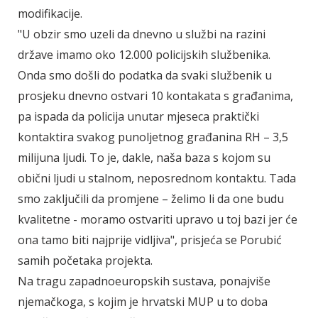
modifikacije.
"U obzir smo uzeli da dnevno u službi na razini
države imamo oko 12.000 policijskih službenika.
Onda smo došli do podatka da svaki službenik u
prosjeku dnevno ostvari 10 kontakata s građanima,
pa ispada da policija unutar mjeseca praktički
kontaktira svakog punoljetnog građanina RH – 3,5
milijuna ljudi. To je, dakle, naša baza s kojom su
obični ljudi u stalnom, neposrednom kontaktu. Tada
smo zaključili da promjene – želimo li da one budu
kvalitetne - moramo ostvariti upravo u toj bazi jer će
ona tamo biti najprije vidljiva", prisjeća se Porubić
samih početaka projekta.
Na tragu zapadnoeuropskih sustava, ponajviše
njemačkoga, s kojim je hrvatski MUP u to doba