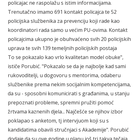
policajac ne raspolažu s istim informacijama.
Trenutačno imamo 691 kontakt policajca te 52
policijska službenika za prevenciju koji rade kao
koordinatori rada samo u većim PU-ovima. Kontakt
policajcima ukupno je obuhvaćeno svih 20 policijskih
uprava te svih 139 temeljnih policijskih postaja
To se pokazalo kao vrlo kvalitetan model obuke",
ističe Porubić. "Pokazalo se da je najbolje kad sami
rukovoditelji, u dogovoru s mentorima, odaberu
službenike prema nekim socijalnim kompetencijama,
da su - sposobni komunicirati s građanima, u stanju
prepoznati probleme, spremni pružiti pomoć
žrtvama kaznenih djela... Najčešće se njihov izbor
poklapao s anketom, tj intervjuom koji su s
kandidatima obavili stručnjaci s Akademije". Porubić
dodaje da su ove godine u planu još tri takva tečaja