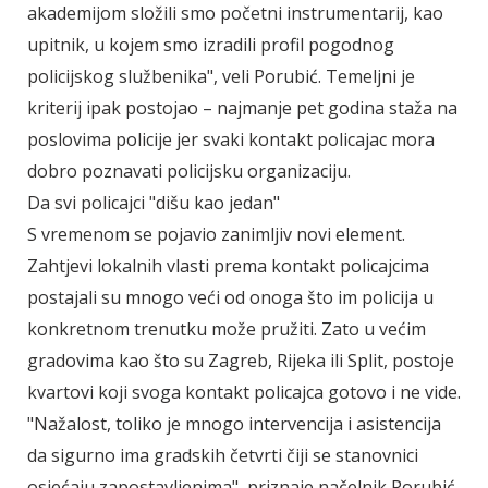
akademijom složili smo početni instrumentarij, kao
upitnik, u kojem smo izradili profil pogodnog
policijskog službenika", veli Porubić. Temeljni je
kriterij ipak postojao – najmanje pet godina staža na
poslovima policije jer svaki kontakt policajac mora
dobro poznavati policijsku organizaciju.
Da svi policajci "dišu kao jedan"
S vremenom se pojavio zanimljiv novi element.
Zahtjevi lokalnih vlasti prema kontakt policajcima
postajali su mnogo veći od onoga što im policija u
konkretnom trenutku može pružiti. Zato u većim
gradovima kao što su Zagreb, Rijeka ili Split, postoje
kvartovi koji svoga kontakt policajca gotovo i ne vide.
"Nažalost, toliko je mnogo intervencija i asistencija
da sigurno ima gradskih četvrti čiji se stanovnici
osjećaju zapostavljenima", priznaje načelnik Porubić.