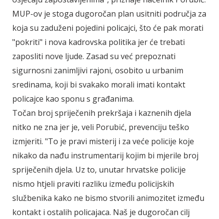
MUP-ov je stoga dugoročan plan usitniti područja za
koja su zaduženi pojedini policajci, što će pak morati
"pokriti" i nova kadrovska politika jer će trebati
zaposliti nove ljude. Zasad su već prepoznati
sigurnosni zanimljivi rajoni, osobito u urbanim
sredinama, koji bi svakako morali imati kontakt
policajce kao sponu s građanima.
Točan broj spriječenih prekršaja i kaznenih djela
nitko ne zna jer je, veli Porubić, prevenciju teško
izmjeriti. "To je pravi misterij i za veće policije koje
nikako da nađu instrumentarij kojim bi mjerile broj
spriječenih djela. Uz to, unutar hrvatske policije
nismo htjeli praviti razliku između policijskih
službenika kako ne bismo stvorili animozitet između
kontakt i ostalih policajaca. Naš je dugoročan cilj