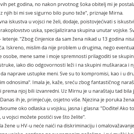
svih pet godina, no nakon prvotnog šoka obitelj mi je postala
 njih bi mi sve sigurno bilo puno teže", priznaje Mirna.
vna iskustva u vojsci ne želi, dodaje, poistovjećivati s iskust
zrakoplovstvo uska, specijalizirana skupina unutar vojske. S
s – letenje. "Zbog činjenice da sam žena nikad u 13 godina ni
ća. Iskreno, mislim da nije problem u drugima, nego eventu
 je osobe, mene same i moje spremnosti prilagoditi se skupini
struke, iako dio odgovornosti leži i na skupini muškaraca i n
da naprave ustupke meni. Sve su to kompromisi, kao i u dr
m odnosima". Imala je, kaže, sreću zbog fantastičnog naraš
i prema njoj bili izvanredni. Uz Mirnu je u naraštaju tad bila
 Danas ih je, primjećuje, osjetno više. Njezina je poruka žen
, dvoume oko odlaska u vojsku, jasna i glasna: "Dođite! Ako t
, u vojsci možete postići sve što želite".
da žene u HV-u neće naići na diskriminaciju i omalovažavanje