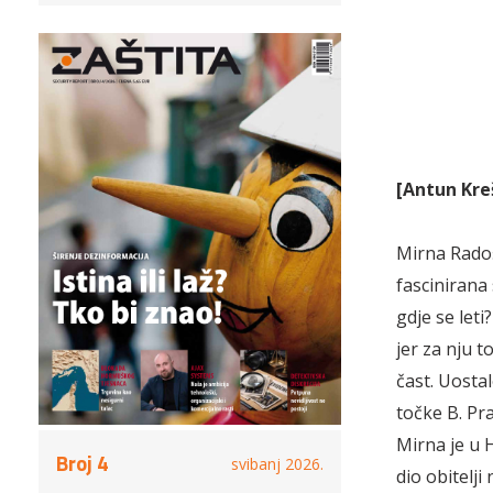
[Antun Kre
Mirna Radoše
fascinirana 
gdje se leti
jer za nju t
čast. Uostal
točke B. Pr
Mirna je u H
Broj 4
svibanj 2026.
dio obitelj