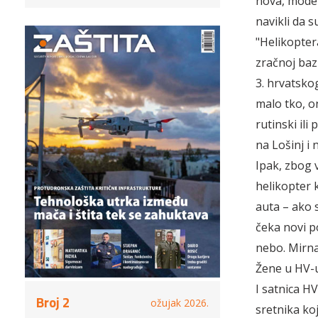
nova, moder
navikli da 
"Helikopter
zračnoj baz
3. hrvatskog
malo tko, o
rutinski ili
na Lošinj i 
Ipak, zbog 
helikopter k
auta – ako s
čeka novi p
nebo. Mirna 
Žene u HV-u
I satnica HV
Broj 2
ožujak 2026.
sretnika koj