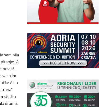
la sam bila
 pitanje: "A
e privlači
, svaka im
 točke A do
strana".
om studija
ala dramu,