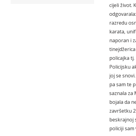
cijeli život
odgovarala: 
razredu osno
karata, unif
naporan i z
tinejdžerica 
policajka tj
Policijsku a
joj se snovi
pa sam te pr
saznala za 
bojala da n
završetku 2
beskrajnoj s
policiji sam