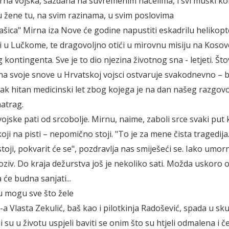
na vojska, sazdana na suvremenim načelima, i svi muški ko
su žene tu, na svim razinama, u svim poslovima
ašica" Mirna iza Nove će godine napustiti eskadrilu helikopt
i u Lučkome, te dragovoljno otići u mirovnu misiju na Kosov
 kontingenta. Sve je to dio njezina životnog sna - letjeti. Što
na svoje snove u Hrvatskoj vojsci ostvaruje svakodnevno – b
 pak hitan medicinski let zbog kojega je na dan našeg razgovo
natrag.
vojske pati od srcobolje. Mirnu, naime, zaboli srce svaki put
oji na pisti – nepomično stoji. "To je za mene čista tragedija
toji, pokvarit će se", pozdravlja nas smiješeći se. Iako umor
oziv. Do kraja dežurstva još je nekoliko sati. Možda uskoro o
će budna sanjati...
 mogu sve što žele
-a Vlasta Zekulić, baš kao i pilotkinja Radošević, spada u sk
i su u životu uspjeli baviti se onim što su htjeli odmalena i č