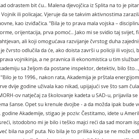
. Kad odrastem bit ću... Malena djevojčica iz Splita na to je pita
Vojnik ili policajac. Vjeruje da se takvim aktivnostima zarazila
vne, kao izviđačica. "Bila je to prava mala vojska – disciplin
orme, orijentacija, prva pomoć... Jako mi se svidio taj svijet, fi
ahtjevan, ali koji omogućava razvijanje čvrstog duha zajedni
je čvrsto odlučila da će, ako doista završi u policiji ili vojsci, 
. prava vojnikinja, a ne pravnica ili ekonomistica u tim služba
kademiju sa željom da postane inspektor, detektiv, bilo što…,
. "Bilo je to 1996., nakon rata, Akademija je prštala energijom
ve dvije godine uživala kao nikad, upijajući sve što sam čula"
MORH-ov natječaj za školovanje kadeta u SAD-u, prijavila se 
ema šanse. Opet su krenule dvojbe - a da možda ipak bude v
. godine Akademije, stigao je poziv: Čestitamo, idete u Amer
reći, istodobno mi je bilo i teško majci reći da sad moram is
 već bila na pol’ puta. No bila je to prilika koja se ne može odbi