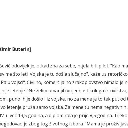
šimir Buterin]
vić oduvijek je, otkad zna za sebe, htjela biti pilot. "Kao ma
svime što leti. Vojska je tu došla slučajno", kaže uz retoričko
? Pa u vojsci". Civilno, komercijalno zrakoplovstvo nimalo je n
o nije letenje. "Ne želim umanjiti vrijednost kolega iz civilstva
om, puno ih je došlo i iz vojske, no za mene je to tek put od
avo letenje pruža samo vojska. Za mene tu nema negativnih 
V-u već 13,5 godina, a diplomirala je prije 8,5 godina. Tijek
i negodovao je zbog tog životnog izbora. "Mama je proživljav