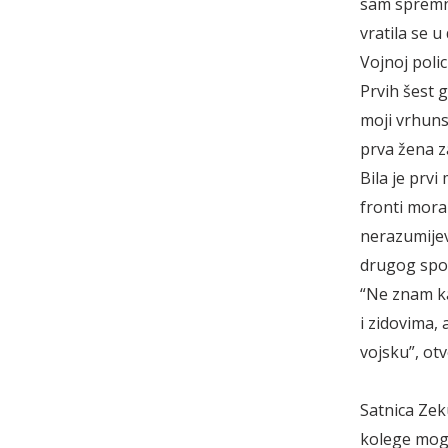
sam spremna
vratila se u
Vojnoj polici
Prvih šest g
moji vrhunsk
prva žena z
Bila je prvi
fronti moral
nerazumijeva
drugog spol
“Ne znam ka
i zidovima, 
vojsku”, ot
Satnica Zek
kolege mogu