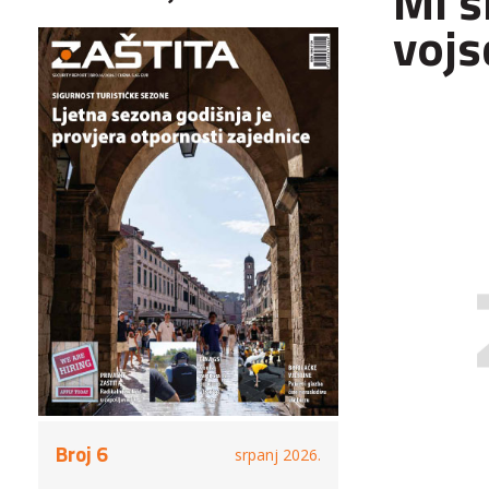
Mi s
vojs
Broj 6
srpanj 2026.