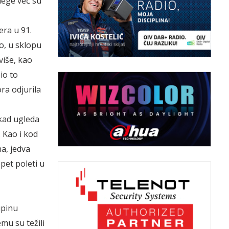
lege već su
era u 91.
o, u sklopu
više, kao
io to
ra odjurila
 kad ugleda
. Kao i kod
na, jedva
pet poleti u
upinu
emu su težili