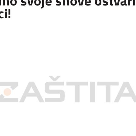
mo svoje snove ostvari
ci!