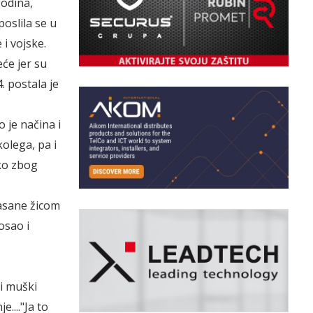
odina,
poslila se u
 i vojske.
eće jer su
. postala je
 je načina i
kolega, pa i
iko zbog
asane žicom
osao i
ni muški
...."Ja to