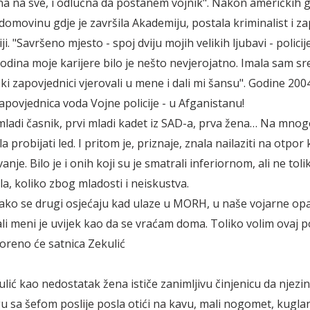
 na sve, i odlučna da postanem vojnik". Nakon američkih g
 domovinu gdje je završila Akademiju, postala kriminalist i za
ji. "Savršeno mjesto - spoj dviju mojih velikih ljubavi - policije
odina moje karijere bilo je nešto nevjerojatno. Imala sam sr
i zapovjednici vjerovali u mene i dali mi šansu". Godine 2004
apovjednica voda Vojne policije - u Afganistanu!
 mladi časnik, prvi mladi kadet iz SAD-a, prva žena… Na mnogo
a probijati led. I pritom je, priznaje, znala nailaziti na otpor 
nje. Bilo je i onih koji su je smatrali inferiornom, ali ne tol
a, koliko zbog mladosti i neiskustva.
ko se drugi osjećaju kad ulaze u MORH, u naše vojarne op
ali meni je uvijek kao da se vraćam doma. Toliko volim ovaj p
voreno će satnica Zekulić
ulić kao nedostatak žena ističe zanimljivu činjenicu da njezi
 sa šefom poslije posla otići na kavu, mali nogomet, kuglanje