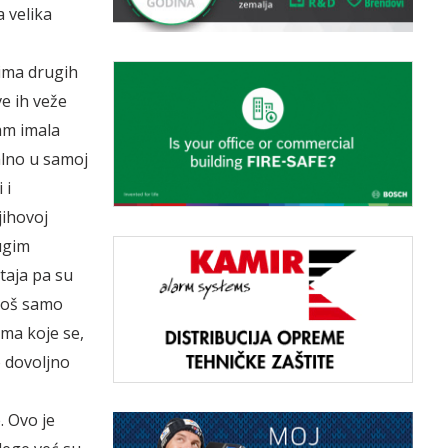
 velika
vima drugih
ve ih veže
sam imala
alno u samoj
 i
jihovoj
ugim
taja pa su
 još samo
ama koje se,
o dovoljno
. Ovo je