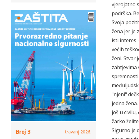
vjerojatno 
podrška. Bez
Svoja poziti
žena jer je 
isti intere
većih teško
ženi. Stvar
zahtjevima 
spremnosti 
međuljudski
"njeni" dečk
jedna žena.
još u civilu
žarko želite
Sigurno je 
Broj 3
travanj 2026.