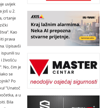
nje uvijek
 još u 2.
a, crtanje
zički
štva". Kao
biti prava
ma. Upisavši
 ispunili su
 i živošću
. No, čim je
iako se
ojnik? Po
iku! "Unatoč
početka, a u
ti. Bila