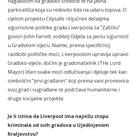
naglaskom na gradsko središte te na javna
parkirališta koja su redovito bila na udaru lopova. O
cijelom projektu Citysafe i ključnim detaljima
sigurnosne politike grada Liverpoola za "Zaštitu"
govori John Farrell, voditelj Odjela za javnu sigurnost
u Gradskom vijeću. Naime, prema specifičnoj
razdiobi političke moći, Liverpoolom upravlja upravo
Gradsko vijeće, dočim je gradonačelnik (The Lord
Mayor) lišen svake moći odlučivanja i djeluje tek kao
simbolični "prvi građanin" koji prema vani promovira
svoj grad i sugrađane te podržava humanitarne i
druge socijalne projekte.
Je li istina da Liverpool ima najnižu stopu
kriminala od svih gradova u Ujedinjenom
Kraljevstvu?