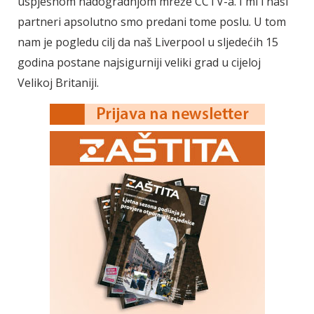
uspješnom nadogradnjom mreže CCTV-a. I mi i naši
partneri apsolutno smo predani tome poslu. U tom
nam je pogledu cilj da naš Liverpool u sljedećih 15
godina postane najsigurniji veliki grad u cijeloj
Velikoj Britaniji.