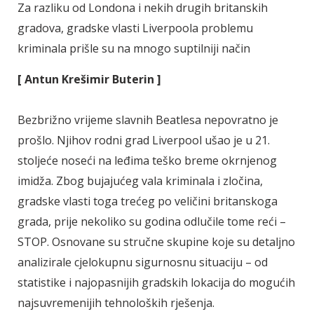
Za razliku od Londona i nekih drugih britanskih
gradova, gradske vlasti Liverpoola problemu
kriminala prišle su na mnogo suptilniji način
[ Antun Krešimir Buterin ]
Bezbrižno vrijeme slavnih Beatlesa nepovratno je
prošlo. Njihov rodni grad Liverpool ušao je u 21.
stoljeće noseći na leđima teško breme okrnjenog
imidža. Zbog bujajućeg vala kriminala i zločina,
gradske vlasti toga trećeg po veličini britanskoga
grada, prije nekoliko su godina odlučile tome reći –
STOP. Osnovane su stručne skupine koje su detaljno
analizirale cjelokupnu sigurnosnu situaciju – od
statistike i najopasnijih gradskih lokacija do mogućih
najsuvremenijih tehnoloških rješenja.