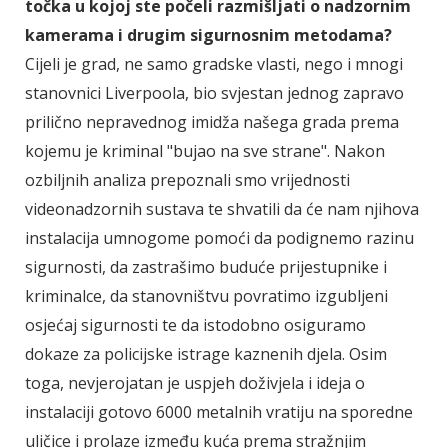
točka u kojoj ste počeli razmišljati o nadzornim
kamerama i drugim sigurnosnim metodama?
Cijeli je grad, ne samo gradske vlasti, nego i mnogi
stanovnici Liverpoola, bio svjestan jednog zapravo
prilično nepravednog imidža našega grada prema
kojemu je kriminal "bujao na sve strane". Nakon
ozbiljnih analiza prepoznali smo vrijednosti
videonadzornih sustava te shvatili da će nam njihova
instalacija umnogome pomoći da podignemo razinu
sigurnosti, da zastrašimo buduće prijestupnike i
kriminalce, da stanovništvu povratimo izgubljeni
osjećaj sigurnosti te da istodobno osiguramo
dokaze za policijske istrage kaznenih djela. Osim
toga, nevjerojatan je uspjeh doživjela i ideja o
instalaciji gotovo 6000 metalnih vratiju na sporedne
uličice i prolaze između kuća prema stražnjim