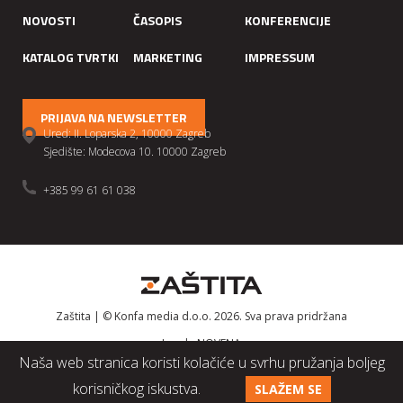
NOVOSTI
ČASOPIS
KONFERENCIJE
KATALOG TVRTKI
MARKETING
IMPRESSUM
PRIJAVA NA NEWSLETTER
Ured: II. Loparska 2, 10000 Zagreb
Sjedište: Modecova 10. 10000 Zagreb
+385 99 61 61 038
Zaštita | © Konfa media d.o.o. 2026. Sva prava pridržana
Izrada
NOVENA
Naša web stranica koristi kolačiće u svrhu pružanja boljeg
korisničkog iskustva.
SLAŽEM SE