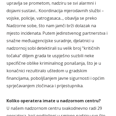
upravlja se prometom, nadziru se svi alarmni i
dojavni sustavi... Koordinacija mjerodavnih službi –
vojske, policije, vatrogasaca..., obavlja se preko
Nadzorne sobe, što nam jamči brži dolazak na
mjesto incidenata. Putem jedinstvenog partnerstva i
snažne međuagencijske suradnje, djelatnici u
nadzornoj sobi detektirali su velik broj "kritičnih
točaka" diljem grada te uspješno suzbili neke
specifične oblike kriminalnog ponašanja, što je u
konačnici rezultiralo uštedom u gradskim
financijama, poboljšanjem javne sigurnosti i općim
sprječavanjem zločinaca i prijestupnika.
Koliko operatera imate u nadzornom centru?
U našem nadzornom centru svakodnevno radi 29
operatera, koji podijeljeni u smjene nadziru sve što