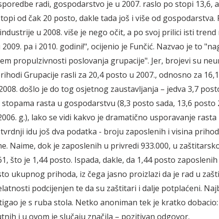
Usporedbe radi, gospodarstvo je u 2007. raslo po stopi 13,6, 
topi od čak 20 posto, dakle tada još i više od gospodarstva.
industrije u 2008. više je nego očit, a po svoj prilici isti tre
u 2009. pa i 2010. godini!", ocijenio je Funčić. Nazvao je to "na
m propulzivnosti poslovanja grupacije". Jer, brojevi su neumo
rihodi Grupacije rasli za 20,4 posto u 2007., odnosno za 16,
2008. došlo je do tog osjetnog zaustavljanja – jedva 3,7 post
 stopama rasta u gospodarstvu (8,3 posto sada, 13,6 posto 
006. g.), lako se vidi kakvo je dramatično usporavanje rasta 
 tvrdnji idu još dva podatka - broju zaposlenih i visina priho
. Naime, dok je zaposlenih u privredi 933.000, u zaštitarskoj
1, što je 1,44 posto. Ispada, dakle, da 1,44 posto zaposlenih
sto ukupnog prihoda, iz čega jasno proizlazi da je rad u zašt
elatnosti podcijenjen te da su zaštitari i dalje potplaćeni. Najb
igao je s ruba stola. Netko anoniman tek je kratko dobacio:
tnih i u ovom je slučaju značila – pozitivan odgovor.