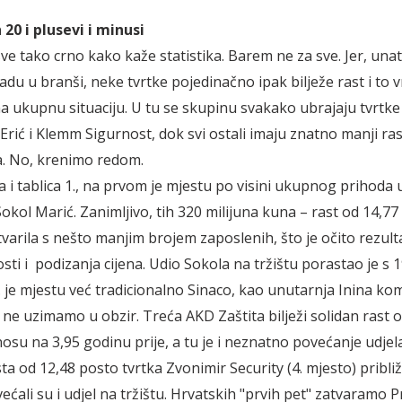
20 i plusevi i minusi
sve tako crno kako kaže statistika. Barem ne za sve. Jer, una
u u branši, neke tvrtke pojedinačno ipak bilježe rast i to vr
a ukupnu situaciju. U tu se skupinu svakako ubrajaju tvrtke
-Erić i Klemm Sigurnost, dok svi ostali imaju znatno manji ras
. No, krenimo redom.
a i tablica 1., na prvom je mjestu po visini ukupnog prihoda 
okol Marić. Zanimljivo, tih 320 milijuna kuna – rast od 14,77
tvarila s nešto manjim brojem zaposlenih, što je očito rezult
ti i podizanja cijena. Udio Sokola na tržištu porastao je s 1
. je mjestu već tradicionalno Sinaco, kao unutarnja Inina ko
 ne uzimamo u obzir. Treća AKD Zaštita bilježi solidan rast 
osu na 3,95 godinu prije, a tu je i neznatno povećanje udjela
ta od 12,48 posto tvrtka Zvonimir Security (4. mjesto) približ
većali su i udjel na tržištu. Hrvatskih "prvih pet" zatvaramo