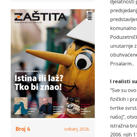
djelatnosti
predsjedan
predstavlje
komunalno g
Poduzetnička
unutarnje z
obuhvaćene 
Proalarm...
I realisti 
"Sve su ovo
fizičkih i p
tvrtke svrst
našoj", otv
istražna br
Broj 4
svibanj 2026.
2006. njih 