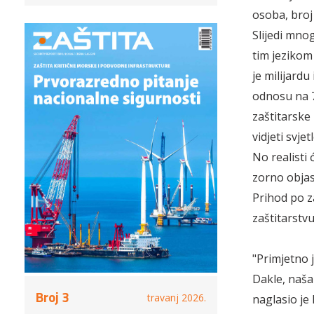
osoba, broj 
Slijedi mnog
tim jezikom
je milijardu
odnosu na 7
zaštitarske
vidjeti svje
No realisti 
zorno objas
Prihod po 
zaštitarstvu
"Primjetno 
Dakle, naša 
Broj 3
travanj 2026.
naglasio je