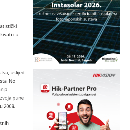
atistički
ivati i u
tva, uslijed
sta. No,
anja
azvoja pune
 u 2008.
itnih