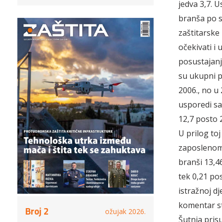
jedva 3,7. 
branša po s
zaštitarske 
očekivati i 
posustajanje
su ukupni p
2006., no u 
usporedi sa
12,7 posto 2
U prilog toj
zaposlenome
branši 13,46
tek 0,21 po
istražnoj dj
komentar st
Broj 2
ožujak 2026.
Šutnja prisu