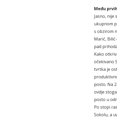
Među prvih 
Jasno, nije 
ukupnom pad
s obzirom n
Marić, Bilić
pad prihoda
Kako otkriv
očekivano S
tvrtka je os
produktivnos
posto. Na 2
ovdje stoga
posto u odn
Po stopi ras
Sokolu, a u