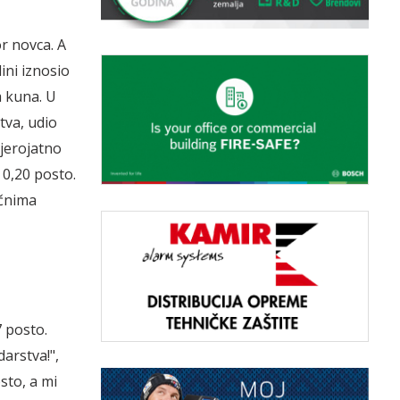
or novca. A
ini iznosio
a kuna. U
va, udio
vjerojatno
o 0,20 posto.
očnima
 posto.
arstva!",
sto, a mi