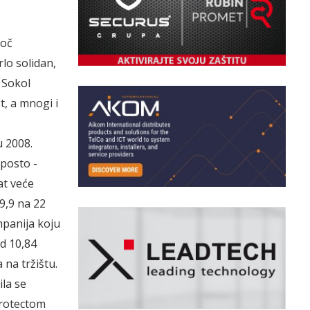
toč
lo solidan,
 Sokol
t, a mnogi i
u 2008.
 posto -
at veće
9,9 na 22
mpanija koju
od 10,84
 na tržištu.
ila se
 Protectom