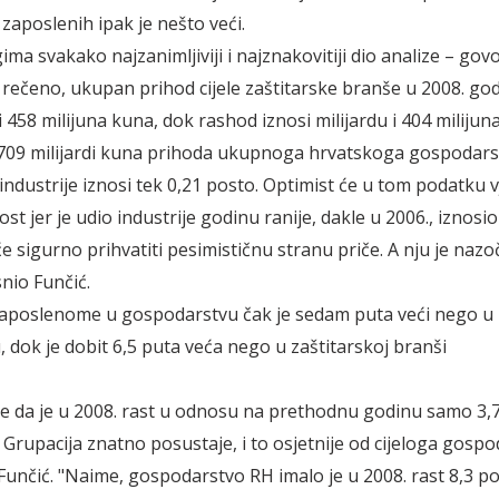
zaposlenih ipak je nešto veći.
ima svakako najzanimljiviji i najznakovitiji dio analize – gov
 rečeno, ukupan prihod cijele zaštitarske branše u 2008. god
 i 458 milijuna kuna, dok rashod iznosi milijardu i 404 milijun
09 milijardi kuna prihoda ukupnoga hrvatskoga gospodarst
 industrije iznosi tek 0,21 posto. Optimist će u tom podatku 
tlost jer je udio industrije godinu ranije, dakle u 2006., iznosi
će sigurno prihvatiti pesimističnu stranu priče. A nju je naz
nio Funčić.
zaposlenome u gospodarstvu čak je sedam puta veći nego u
, dok je dobit 6,5 puta veća nego u zaštitarskoj branši
je da je u 2008. rast u odnosu na prethodnu godinu samo 3,7
Grupacija znatno posustaje, i to osjetnije od cijeloga gospod
 Funčić. "Naime, gospodarstvo RH imalo je u 2008. rast 8,3 po