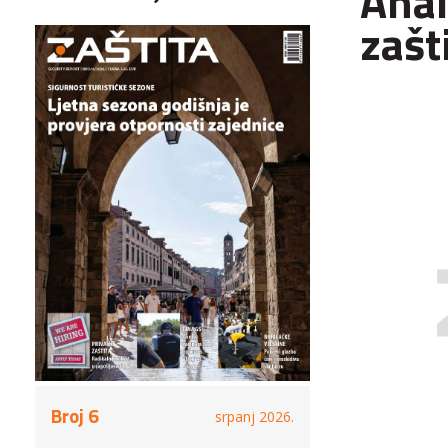
Anal
zašt
Broj 6
srpanj 2026.