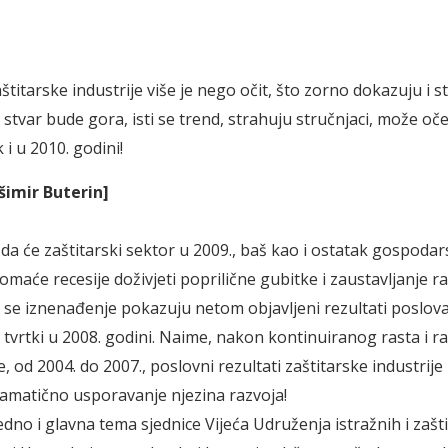
titarske industrije više je nego očit, što zorno dokazuju i st
 stvar bude gora, isti se trend, strahuju stručnjaci, može oček
 i u 2010. godini!
šimir Buterin]
da će zaštitarski sektor u 2009., baš kao i ostatak gospodars
omaće recesije doživjeti poprilične gubitke i zaustavljanje ra
se iznenađenje pokazuju netom objavljeni rezultati poslov
h tvrtki u 2008. godini. Naime, nakon kontinuiranog rasta i r
e, od 2004. do 2007., poslovni rezultati zaštitarske industrije
ramatično usporavanje njezina razvoja!
jedno i glavna tema sjednice Vijeća Udruženja istražnih i zašt