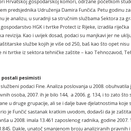
 pri Hrvatskoj gospodarskoj komori, održane početkom stu
jem predsjednika Udruženja Damira Funčića. Petu godinu z
nu je analizu, u suradnji sa stručnim službama Sektora za gra
ospodarstvo HGK i tvrtke Protect iz Rijeke, izradila riječka
 revizija. Kao i uvijek dosad, podaci su manjkavi jer ne uklj
aštitarske službe kojih je više od 250, baš kao što opet nisu
ni tvrtke iz sektora tehničke zaštite – kao Tehnozavod, T
su postali pesimisti
 službeni podaci Fine. Analiza poslovanja u 2008. obuhvatila 
ravnih osoba, 2007. ih je bilo 144, a 2006. g. 134, i to zato što
ane u druge grupacije, ali se i dalje bave djelatnostima koje 
orio je Funčić sastanak kratkim uvodom, dodavši da je zaštit
anša u 2008. imala 13.461 zaposlenog radnika, godine 2007. 1
11.845. Dakle, unatoč smanjenom broju analiziranih pravnih i 