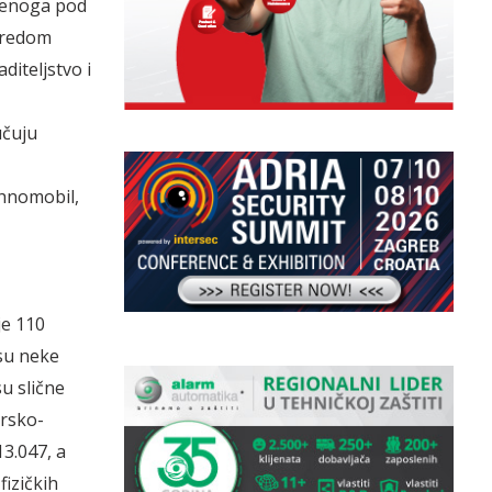
denoga pod
aredom
diteljstvo i
učuju
ehnomobil,
je 110
 su neke
su slične
arsko-
3.047, a
fizičkih