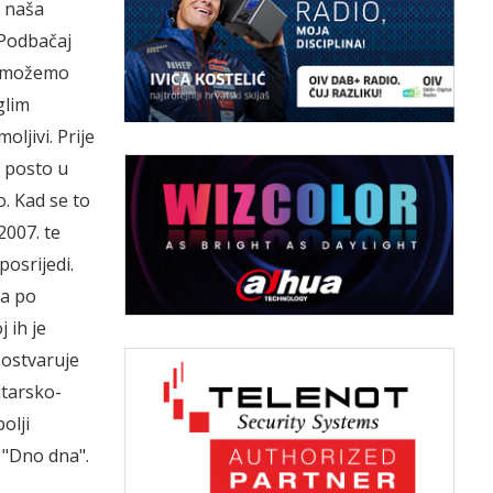
a naša
 Podbačaj
nd možemo
glim
ljivi. Prije
1 posto u
o. Kad se to
2007. te
posrijedi.
da po
 ih je
 ostvaruje
itarsko-
olji
 "Dno dna".