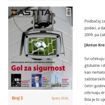
Podbačaj zaš
podaci, a da
2009. pa čak
[Antun Kre
Svi očekuju 
globalne i d
kao nemalo 
zaštitarski
četiri godin
otkrivaju d
Broj 5
lipanj 2026.
Bila je to u