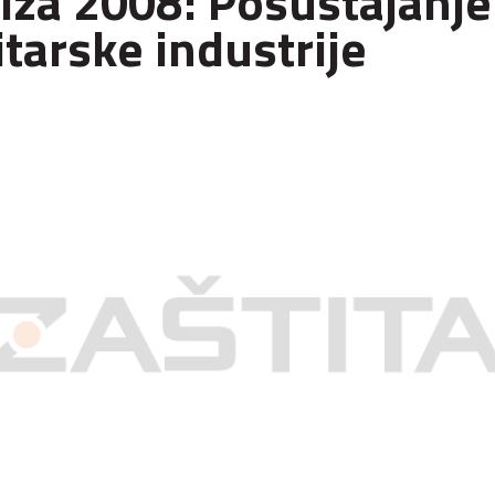
iza 2008: Posustajanje
itarske industrije