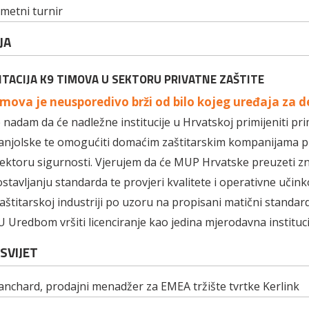
etni turnir
JA
TACIJA K9 TIMOVA U SEKTORU PRIVATNE ZAŠTITE
mova je neusporedivo brži od bilo kojeg uređaja za d
 nadam da će nadležne institucije u Hrvatskoj primijeniti pr
anjolske te omogućiti domaćim zaštitarskim kompanijama p
ektoru sigurnosti. Vjerujem da će MUP Hrvatske preuzeti z
stavljanju standarda te provjeri kvalitete i operativne učink
aštitarskoj industriji po uzoru na propisani matični standard
U Uredbom vršiti licenciranje kao jedina mjerodavna instituci
SVIJET
anchard, prodajni menadžer za EMEA tržište tvrtke Kerlink