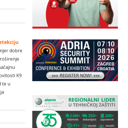
etekciju
imjer dobre
roširenje
načajnu
ovitosti K9
 te u
ja