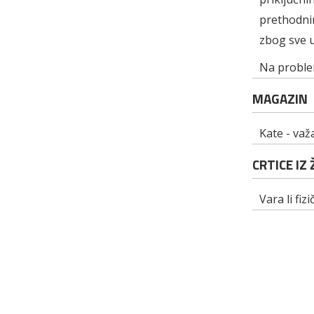
prethodnim
zbog sve u
Na problem
MAGAZIN
Kate - važ
CRTICE IZ
Vara li fizi