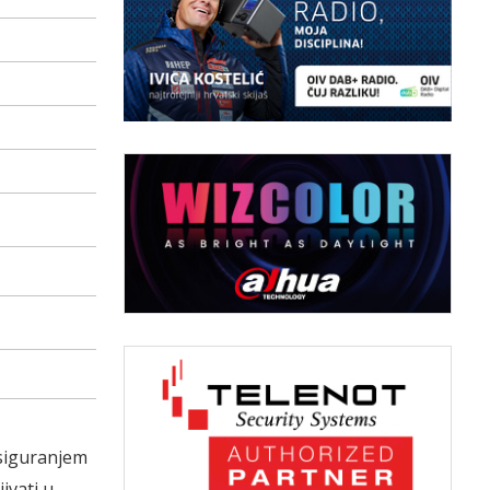
osiguranjem
ivati u