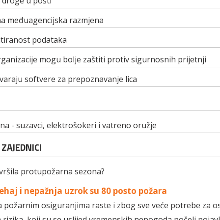
 droge u pošti
na međuagencijska razmjena
iranost podataka
ganizacije mogu bolje zaštiti protiv sigurnosnih prijetnji
 varaju softvere za prepoznavanje lica
 - suzavci, elektrošokeri i vatreno oružje
 ZAJEDNICI
avršila protupožarna sezona?
ehaj i nepažnja uzrok su 80 posto požara
a požarnim osiguranjima raste i zbog sve veće potrebe za 
h rizika, koji su se uslijed vremenskih nepogoda počeli pojavlj