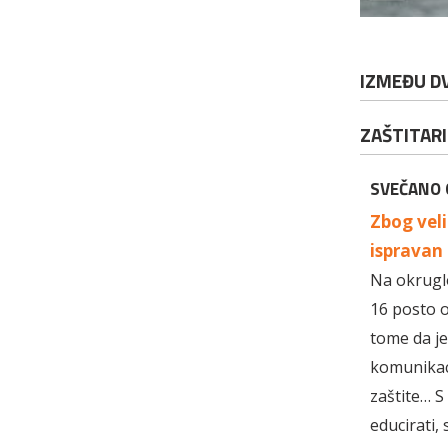
IZMEĐU D
ZAŠTITARI
SVEČANO 
Zbog veli
ispravan
Na okruglo
16 posto o
tome da je
komunikaci
zaštite… S
educirati,