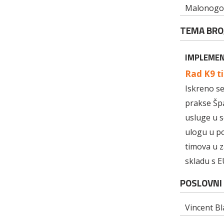
Malonogom
TEMA BRO
IMPLEMEN
Rad K9 ti
Iskreno se
prakse Šp
usluge u s
ulogu u po
timova u z
skladu s E
POSLOVNI 
Vincent Bl