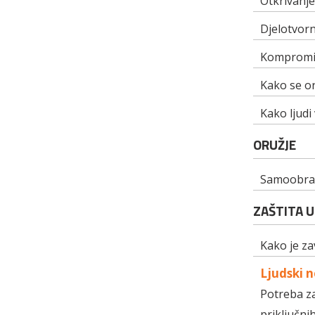
Otkrivanje
Djelotvor
Kompromit
Kako se or
Kako ljudi
ORUŽJE
Samoobrana
ZAŠTITA U
Kako je z
Ljudski n
Potreba z
priključni