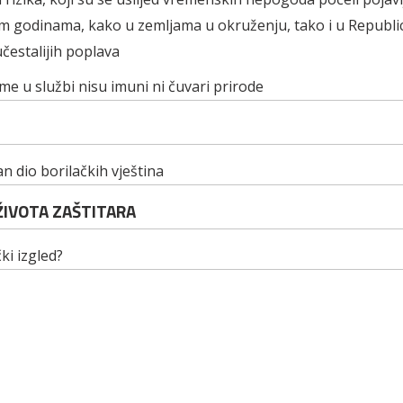
 godinama, kako u zemljama u okruženju, tako i u Republic
čestalijih poplava
e u službi nisu imuni ni čuvari prirode
an dio borilačkih vještina
 ŽIVOTA ZAŠTITARA
čki izgled?