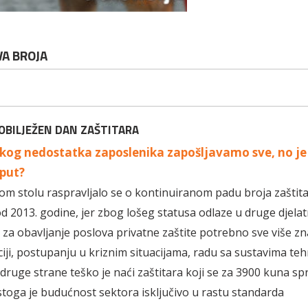
VA BROJA
OBILJEŽEN DAN ZAŠTITARA
kog nedostatka zaposlenika zapošljavamo sve, no je 
 put?
m stolu raspravljalo se o kontinuiranom padu broja zaštit
d 2013. godine, jer zbog lošeg statusa odlaze u druge djelatno
 za obavljanje poslova privatne zaštite potrebno sve više zn
ji, postupanju u kriznim situacijama, radu sa sustavima teh
 druge strane teško je naći zaštitara koji se za 3900 kuna s
 stoga je budućnost sektora isključivo u rastu standarda