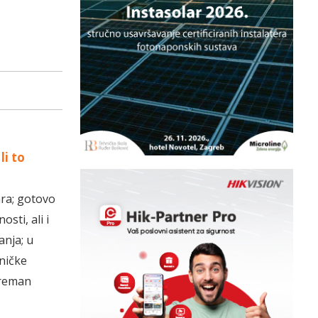
li to
ara; gotovo
sti, ali i
anja; u
ničke
preman