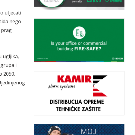
o utjecati
ksida nego
i prag
 ugljika,
 grupa i
o 2050.
Ujedinjenog