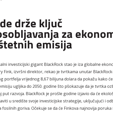
de drže ključ
sobljavanja za ekonom
štetnih emisija
alni investicijski gigant BlackRock stao je iza globalne ekon
rry Fink, izvršni direktor, rekao je tvrtkama unutar BlackRoc
og portfelja vrijednog 8,67 bilijuna dolara da pokažu kako će
misiju ugljika do 2050. godine što pšokazuje da je tvrtka oz
j put razvoja. BlackRock je prošle godine izjavio da će ekolo
aviti u središte svoje investicijske strategije, uključujući i o
 fosilnih goriva. Očekuje se da će Finkova najnovija poruka