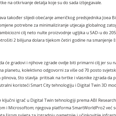
rtke na otkrivanje detalja koje su do sada izbjegavale.
ava također slijedi obećanje američkog predsjednika Joea B
omjene potrebne za minimaliziranje utjecaja globalnog zatop
ambiciozni cilj neto nulte proizvodnje ugljika u SAD-u do 205
trošiti 2 bilijuna dolara tijekom četiri godine na smanjenje 
a će gradovi i njihove zgrade ovdje biti primarni cilj jer su n
na planetu, kolektivno odgovorni za više od 70 posto svjetsk
 plinova, što stavlja pritisak na tvrtke i vlasnike zgrada da
tralni koristeći Smart City tehnologiju i Digital Twin 3D mod
je ključni igrač u Digital Twin tehnologiji prema ABI Researc
m i Microsoftom; njegova platforma SmartWorldPro2 već se
ta širom svijeta za izgradnju pametnije i učinkovitije infrast