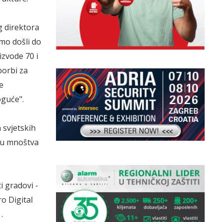
g direktora
mo došli do
izvode 70 i
borbi za
e
oguće".
 svjetskih
iju mnoštva
i gradovi -
o Digital
.