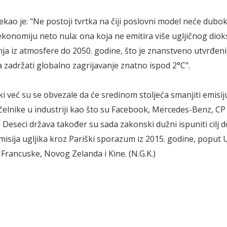
ekao je: "Ne postoji tvrtka na čiji poslovni model neće dubok
 ekonomiju neto nula: ona koja ne emitira više ugljičnog dio
nja iz atmosfere do 2050. godine, što je znanstveno utvrđen
 zadržati globalno zagrijavanje znatno ispod 2°C".
ki već su se obvezale da će sredinom stoljeća smanjiti emisiju
 čelnike u industriji kao što su Facebook, Mercedes-Benz, CP
 Deseci država također su sada zakonski dužni ispuniti cilj d
misija ugljika kroz Pariški sporazum iz 2015. godine, poput 
 Francuske, Novog Zelanda i Kine. (N.G.K.)