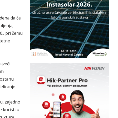
idena da će
ljenja,
0., pri čemu
štetne
ajveći
ih
 postanu
eliranje.
hu, zajedno
 koristi u
rukture.