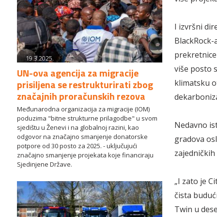
I izvršni d
BlackRock-a
prekretnice
19.3.2025.
više posto s
UN-ova agencija za migracije
prisiljena se restrukturirati zbog
klimatsku o
značajnih proračunskih rezova
dekarboniza
Međunarodna organizacija za migracije (IOM)
poduzima "bitne strukturne prilagodbe" u svom
Nedavno ist
sjedištu u Ženevi i na globalnoj razini, kao
odgovor na značajno smanjenje donatorske
gradova osl
potpore od 30 posto za 2025. - uključujući
zajedničkih 
značajno smanjenje projekata koje financiraju
Sjedinjene Države.
„I zato je C
čista buduć
Twin u dese