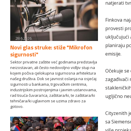
natjerati tv
Finkova naj
provesti pr
uključujući 
28.6.2026.
planiraju po
Novi glas struke: stiže "Mikrofon
sigurnosti"
emisije.
Sektor privatne zaštite već godinama predstavlja
neizostavan, ali često nedovoljno vidljiv stup na
Očekuje se d
kojem počiva cjelokupna sigurnosna arhitektura
našeg društva. Dok se javnost oslanja na osjećaj
zagađivači 
sigurnosti u bankama, trgovačkim centrima,
stakleničkih
industrijskim postrojenjima i javnim ustanovama,
rad tisuća čuvara/ica, zaštitara/ki, te zaštitara/ki
ugljično neu
tehničara/ki uglavnom se uzima zdravo za
gotovo.
Cityzenith 
sa Siemenso
više projeka