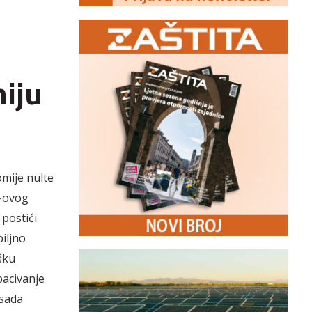
iju
omije nulte
k-ovog
 postići
biljno
šku
dbacivanje
 sada