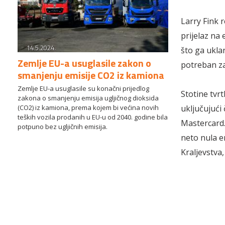
Larry Fink r
prijelaz na
14.5.2024.
što ga ukla
Zemlje EU-a usuglasile zakon o
potreban za
smanjenju emisije CO2 iz kamiona
Zemlje EU-a usuglasile su konačni prijedlog
Stotine tvrt
zakona o smanjenju emisija ugljičnog dioksida
(CO2) iz kamiona, prema kojem bi većina novih
uključujući
teških vozila prodanih u EU-u od 2040. godine bila
Mastercard.
potpuno bez ugljičnih emisija.
neto nula e
Kraljevstva,