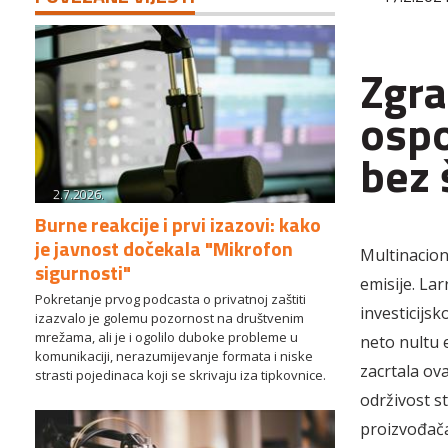
Zgra
ospo
bez 
2.7.2026.
Burne reakcije i prvi izazovi: kako
je javnost dočekala "Mikrofon
Multinacion
sigurnosti"
emisije. La
Pokretanje prvog podcasta o privatnoj zaštiti
investicijsk
izazvalo je golemu pozornost na društvenim
mrežama, ali je i ogolilo duboke probleme u
neto nultu e
komunikaciji, nerazumijevanje formata i niske
zacrtala ova
strasti pojedinaca koji se skrivaju iza tipkovnice.
održivost st
proizvođača