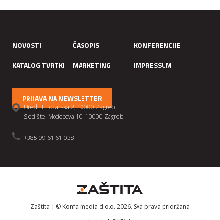
NOVOSTI
ČASOPIS
KONFERENCIJE
KATALOG TVRTKI
MARKETING
IMPRESSUM
PRIJAVA NA NEWSLETTER
Ured: II. Loparska 2, 10000 Zagreb
Sjedište: Modecova 10. 10000 Zagreb
+385 99 61 61 038
Zaštita | © Konfa media d.o.o. 2026. Sva prava pridržana