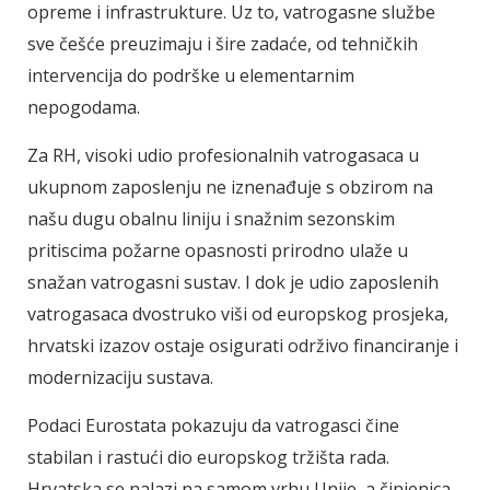
opreme i infrastrukture. Uz to, vatrogasne službe
sve češće preuzimaju i šire zadaće, od tehničkih
intervencija do podrške u elementarnim
nepogodama.
Za RH, visoki udio profesionalnih vatrogasaca u
ukupnom zaposlenju ne iznenađuje s obzirom na
našu dugu obalnu liniju i snažnim sezonskim
pritiscima požarne opasnosti prirodno ulaže u
snažan vatrogasni sustav. I dok je udio zaposlenih
vatrogasaca dvostruko viši od europskog prosjeka,
hrvatski izazov ostaje osigurati održivo financiranje i
modernizaciju sustava.
Podaci Eurostata pokazuju da vatrogasci čine
stabilan i rastući dio europskog tržišta rada.
Hrvatska se nalazi na samom vrhu Unije, a činjenica