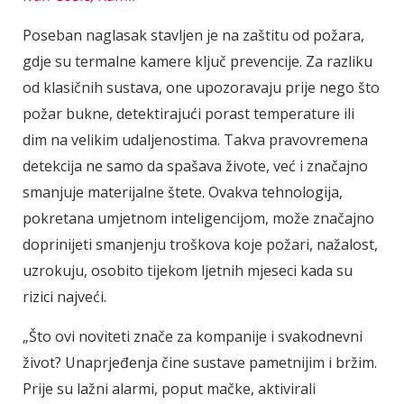
Poseban naglasak stavljen je na zaštitu od požara,
gdje su termalne kamere ključ prevencije. Za razliku
od klasičnih sustava, one upozoravaju prije nego što
požar bukne, detektirajući porast temperature ili
dim na velikim udaljenostima. Takva pravovremena
detekcija ne samo da spašava živote, već i značajno
smanjuje materijalne štete. Ovakva tehnologija,
pokretana umjetnom inteligencijom, može značajno
doprinijeti smanjenju troškova koje požari, nažalost,
uzrokuju, osobito tijekom ljetnih mjeseci kada su
rizici najveći.
„Što ovi noviteti znače za kompanije i svakodnevni
život? Unaprjeđenja čine sustave pametnijim i bržim.
Prije su lažni alarmi, poput mačke, aktivirali