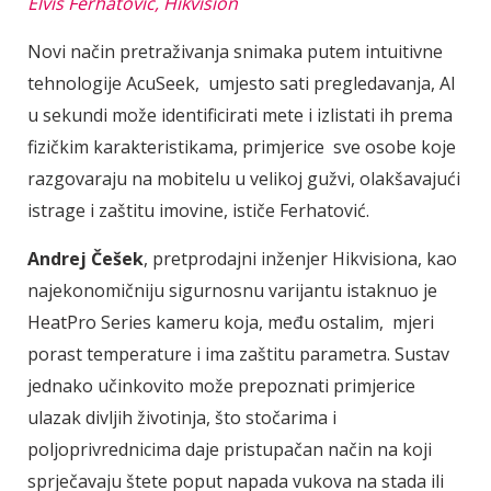
Elvis Ferhatović, Hikvision
Novi način pretraživanja snimaka putem intuitivne
tehnologije AcuSeek, umjesto sati pregledavanja, AI
u sekundi može identificirati mete i izlistati ih prema
fizičkim karakteristikama, primjerice sve osobe koje
razgovaraju na mobitelu u velikoj gužvi, olakšavajući
istrage i zaštitu imovine, ističe Ferhatović.
Andrej Češek
, pretprodajni inženjer Hikvisiona, kao
najekonomičniju sigurnosnu varijantu istaknuo je
HeatPro Series kameru koja, među ostalim, mjeri
porast temperature i ima zaštitu parametra. Sustav
jednako učinkovito može prepoznati primjerice
ulazak divljih životinja, što stočarima i
poljoprivrednicima daje pristupačan način na koji
sprječavaju štete poput napada vukova na stada ili