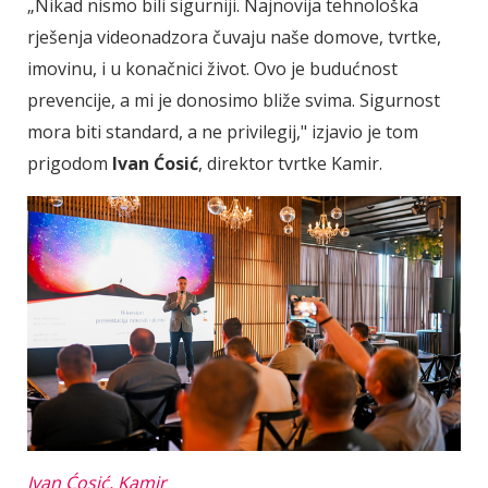
„Nikad nismo bili sigurniji. Najnovija tehnološka
rješenja videonadzora čuvaju naše domove, tvrtke,
imovinu, i u konačnici život. Ovo je budućnost
prevencije, a mi je donosimo bliže svima. Sigurnost
mora biti standard, a ne privilegij," izjavio je tom
prigodom
Ivan Ćosić
, direktor tvrtke Kamir.
Ivan Ćosić, Kamir