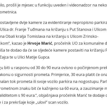
ilo, prošli je mjesec u funkciju uveden i videonadzor na neko
ometnica.
ostavljene dvije kamere za evidentiranje nepropisno parkira
 Ulica dr. Franje Tuđmana na križanju s Put Stanova i Ulicom 
 na Obali kralja Tomislava na križanju s Ulicom Zrinsko-
kom“, kazao je
Hrvoje Marić
, pročelnik UO za komunalne dj
iša te dodao da će se sljedeće kamere postaviti na križanju P
Zajca te u Ulici Matije Gupca.
 biti u rasponu od 30 do 90 eura ovisno o počinjenom pre
konu o sigurnosti prometa. Primjerice, 30 eura platit će ona
lan tok prometa ili svoje vozilo parkira na nogostupu. Par
ometnom znaku bit će kažnjeno sa 60 eura, a zauzimanje m
liditetom s 90 eura.“, objašnjava pročelnik Marić te dodaje d
 i za prekršaje koje „ulovi“ scan vozilo.