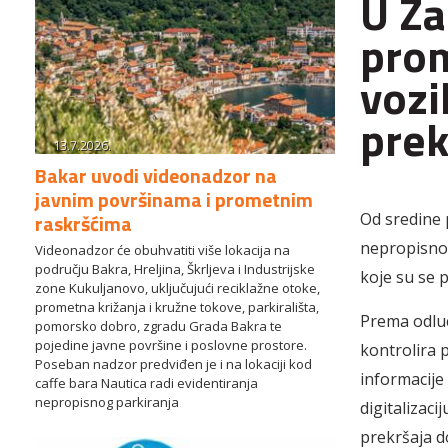
U Za
prom
vozi
prek
13.7.2026.
Bakar uvodi videonadzor na
javnim površinama i prometnim
raskršćima
Od sredine 
nepropisnog 
Videonadzor će obuhvatiti više lokacija na
području Bakra, Hreljina, Škrljeva i Industrijske
koje su se 
zone Kukuljanovo, uključujući reciklažne otoke,
prometna križanja i kružne tokove, parkirališta,
Prema odluc
pomorsko dobro, zgradu Grada Bakra te
pojedine javne površine i poslovne prostore.
kontrolira 
Poseban nadzor predviđen je i na lokaciji kod
informacije
caffe bara Nautica radi evidentiranja
nepropisnog parkiranja
digitalizaci
prekršaja d