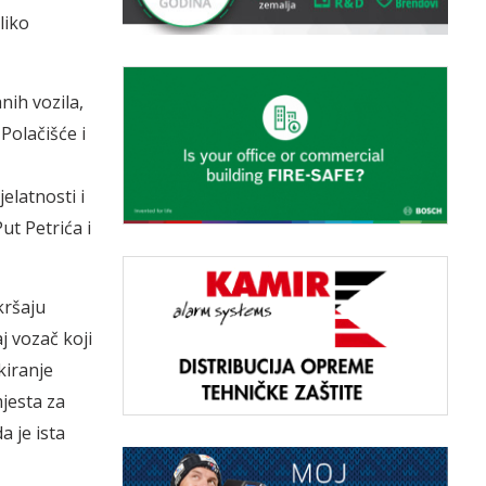
liko
nih vozila,
Polačišće i
elatnosti i
ut Petrića i
kršaju
j vozač koji
kiranje
jesta za
a je ista