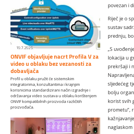
povezan i di
Riječ je o 
sustav sadr
prednju, bo
10.7.2026.
„S uvođenje
ONVIF objavljuje nacrt Profila V za
lokacija u g
video u oblaku bez vezanosti za
prekršaji i 
dobavljača
Napravljena
Profil u oblaku pružit će sistemskim
sljedećeg t
integratorima, konzultantima i krajnjim
korisnicima standardizirani način izgradnje i
bolju organi
održavanja video sustava u oblaku korištenjem
korist svih
ONVIF kompatibilnih proizvoda različitih
proizvođača.
prometu“, 
kažnjavanje
naglaskom 