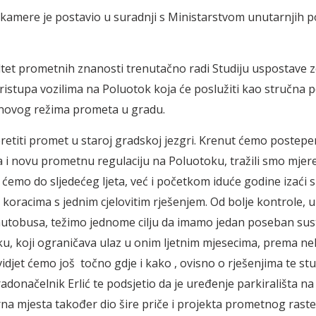
kamere je postavio u suradnji s Ministarstvom unutarnjih p
ltet prometnih znanosti trenutačno radi Studiju uspostave 
pristupa vozilima na Poluotok koja će poslužiti kao stručna 
 novog režima prometa u gradu.
teretiti promet u staroj gradskoj jezgri. Krenut ćemo postepe
a i novu prometnu regulaciju na Poluotoku, tražili smo mjere
i ćemo do sljedećeg ljeta, već i početkom iduće godine izaći s
koracima s jednim cjelovitim rješenjem. Od bolje kontrole, u
 autobusa, težimo jednome cilju da imamo jedan poseban sust
u, koji ograničava ulaz u onim ljetnim mjesecima, prema n
vidjet ćemo još točno gdje i kako , ovisno o rješenjima te stud
adonačelnik Erlić te podsjetio da je uređenje parkirališta n
rna mjesta također dio šire priče i projekta prometnog rast