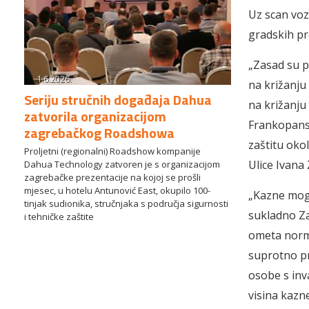
Uz scan voz
gradskih pr
„Zasad su p
1.6.2026.
na križanju
Seriju stručnih događaja Dahua
na križanju
zatvorila organizacijom
Frankopans
zagrebačkog Roadshowa
zaštitu okol
Proljetni (regionalni) Roadshow kompanije
Ulice Ivana 
Dahua Technology zatvoren je s organizacijom
zagrebačke prezentacije na kojoj se prošli
mjesec, u hotelu Antunović East, okupilo 100-
„Kazne mogu
tinjak sudionika, stručnjaka s područja sigurnosti
sukladno Za
i tehničke zaštite
ometa norma
suprotno pr
osobe s inva
visina kazne