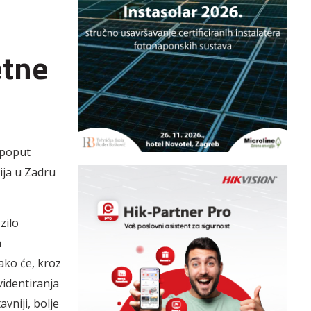
etne
 poput
cija u Zadru
zilo
a
ako će, kroz
evidentiranja
vniji, bolje