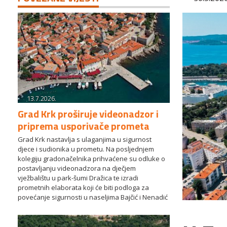
13.7.2026.
Grad Krk proširuje videonadzor i
priprema usporivače prometa
Grad Krk nastavlja s ulaganjima u sigurnost
djece i sudionika u prometu. Na posljednjem
kolegiju gradonačelnika prihvaćene su odluke o
postavljanju videonadzora na dječjem
vježbalištu u park-šumi Dražica te izradi
prometnih elaborata koji će biti podloga za
povećanje sigurnosti u naseljima Bajčić i Nenadić