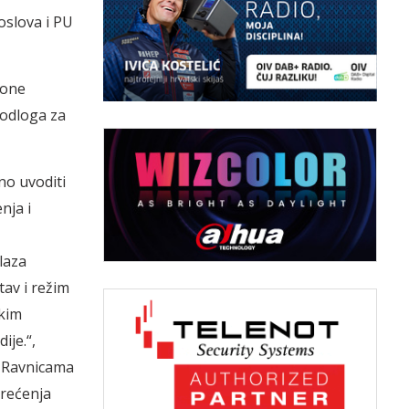
oslova i PU
zone
podloga za
no uvoditi
nja i
laza
av i režim
ekim
ije.“,
a Ravnicama
erećenja