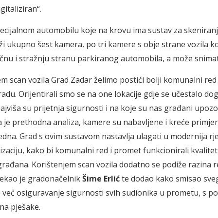
gitaliziran“.
specijalnom automobilu koje na krovu ima sustav za skeniranj
ži ukupno šest kamera, po tri kamere s obje strane vozila k
čnu i stražnju stranu parkiranog automobila, a može snimati
m scan vozila Grad Zadar želimo postići bolji komunalni red 
radu. Orijentirali smo se na one lokacije gdje se učestalo do
najviša su prijetnja sigurnosti i na koje su nas građani upozor
 je prethodna analiza, kamere su nabavljene i kreće primje
jedna. Grad s ovim sustavom nastavlja ulagati u modernija rje
zaciju, kako bi komunalni red i promet funkcionirali kvalitet
 građana. Korištenjem scan vozila dodatno se podiže razina r
rekao je gradonačelnik
Šime Erlić
te dodao kako smisao sveg
 već osiguravanje sigurnosti svih sudionika u prometu, s 
na pješake.