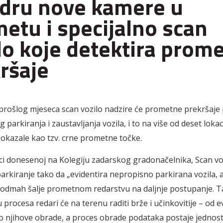
dru nove kamere u
etu i specijalno scan
lo koje detektira prom
ršaje
prošlog mjeseca scan vozilo nadzire će prometne prekršaje
parkiranja i zaustavljanja vozila, i to na više od deset loka
pokazale kao tzv. crne prometne točke.
i donesenoj na Kolegiju zadarskog gradonačelnika, Scan vo
parkiranje tako da „evidentira nepropisno parkirana vozila, 
 odmah šalje prometnom redarstvu na daljnje postupanje. T
ju procesa redari će na terenu raditi brže i učinkovitije – od 
o njihove obrade, a proces obrade podataka postaje jednosta