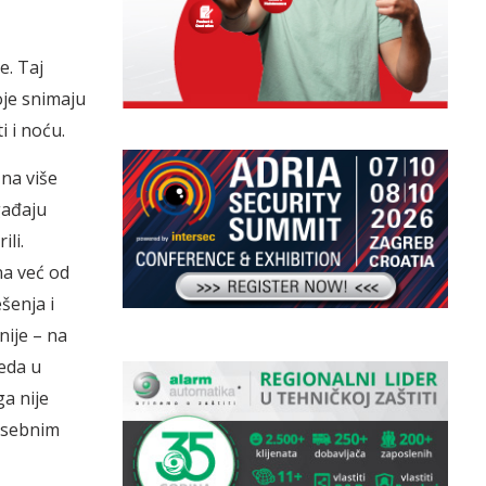
e. Taj
oje snimaju
 i noću.
na više
gađaju
ili.
na već od
šenja i
nije – na
eda u
a nije
posebnim