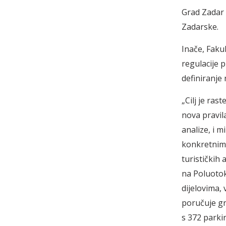
Grad Zadar 
Zadarske.
Inače, Faku
regulacije 
definiranje
„Cilj je ras
nova pravil
analize, i m
konkretnim 
turističkih
na Poluotok
dijelovima, 
poručuje gr
s 372 parki