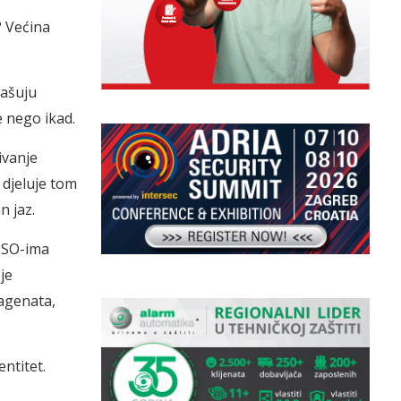
? Većina
mašuju
e nego ikad.
ivanje
 djeluje tom
n jaz.
ISO-ima
je
 agenata,
ntitet.