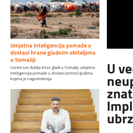
4.8.2026.
Umjetna inteligencija pomaže u
dostavi hrane gladnim obiteljima
u Somaliji
U ve
Usred sve dublje krize gladi u Somaliji, umjetna
inteligencija pomaže u dostavi pomoći ljudima
neup
kojima je najpotrebnija.
znat
Impl
ubrz