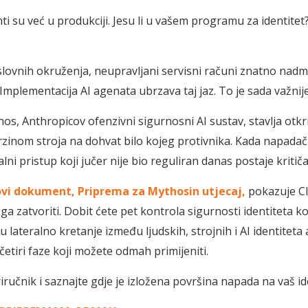
ti su već u produkciji. Jesu li u vašem programu za identitet
slovnih okruženja, neupravljani servisni računi znatno nad
 Implementacija AI agenata ubrzava taj jaz. To je sada važnij
os, Anthropicov ofenzivni sigurnosni AI sustav, stavlja otkr
brzinom stroja na dohvat bilo kojeg protivnika. Kada napadač
lni pristup koji jučer nije bio reguliran danas postaje kritiča
ovi dokument, Priprema za Mythosin utjecaj,
pokazuje C
a zatvoriti. Dobit ćete pet kontrola sigurnosti identiteta ko
 lateralno kretanje između ljudskih, strojnih i AI identiteta
četiri faze koji možete odmah primijeniti.
ručnik i saznajte gdje je izložena površina napada na vaš ide