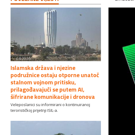
6.8.2026.
Islamska država i njezine
podružnice ostaju otporne unatoč
stalnom vojnom pritisku,
prilagođavajući se putem AI,
šifrirane komunikacije i dronova
Veleposlanici su informirani o kontinuiranoj
terorističkoj prijetnji ISIL-a.