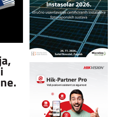
ja,
i
ne.