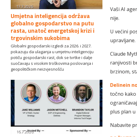
17.7.2026.
Vaši AI agen
Umjetna inteligencija održava
nije.
globalno gospodarstvo na putu
rasta, unatoč energetskoj krizi i
U većini po
trgovinskim sukobima
upravljane.
Globalni gospodarski izgledi za 2026. i 2027.
pokazuju da ulaganja u umjetnu inteligenciju
Claude Myth
potiču gospodarski rast, dok se tvrtke i dalje
ranjivosti 
suočavaju s visokim troškovima poslovanja i
geopolitičkom neizvjesnošću
brzinom, sta
Delinein n
točno kako g
ograničavaju
plus plan u 
Nabavite pri
16.7.2026.