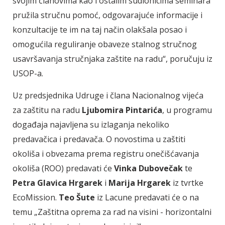
svojim članovima kao i ostalim sudionicima seminara
pružila stručnu pomoć, odgovarajuće informacije i
konzultacije te im na taj način olakšala posao i
omogućila reguliranje obaveze stalnog stručnog
usavršavanja stručnjaka zaštite na radu“, poručuju iz
USOP-a.
Uz predsjednika Udruge i člana Nacionalnog vijeća
za zaštitu na radu
Ljubomira Pintarića
, u programu
događaja najavljena su izlaganja nekoliko
predavačica i predavača. O novostima u zaštiti
okoliša i obvezama prema registru onečišćavanja
okoliša (ROO) predavati će
Vinka Dubovečak
te
Petra Glavica Hrgarek
i
Marija Hrgarek
iz tvrtke
EcoMission.
Teo Šute
iz Lacune predavati će o na
temu „Zaštitna oprema za rad na visini - horizontalni