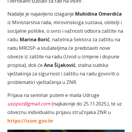
i vertikalni sustavi za rad na visini“.
Nadalje je najavljeno izlaganje
Muhidina Omerdića
iz Ministarstva rada, mirovinskoga sustava, obitelji i
socijalne politike, o svrsi i važnosti odbora zaštite na
radu.
Marina Borić
, načelnica Sektora za zaštitu na
radu MROSP-a slušateljima će predstaviti nove
obveze iz zaštite na radu (Uvod u izmjene i dopune
propisa), dok će
Ana Šijaković
, stalna sudska
vještakinja za sigurnost i zaštitu na radu govoriti o
problematici vještačenja u ZNR.
Prijava na seminar putem e-maila Udruge
usopvz@gmail.com
(najkasnije do 25.11.2025.), te uz
obveznu individualnu prijavu stručnjaka ZNR u
https://isznr.gov.hr