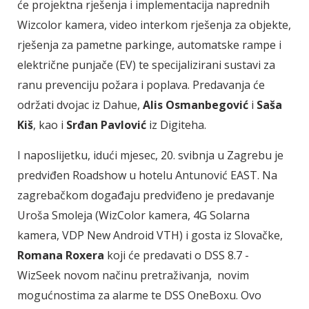
će projektna rješenja i implementacija naprednih
Wizcolor kamera, video interkom rješenja za objekte,
rješenja za pametne parkinge, automatske rampe i
električne punjače (EV) te specijalizirani sustavi za
ranu prevenciju požara i poplava. Predavanja će
održati dvojac iz Dahue,
Alis Osmanbegović
i
Saša
Kiš
, kao i
Srđan Pavlović
iz Digiteha.
I naposlijetku, idući mjesec, 20. svibnja u Zagrebu je
predviđen Roadshow u hotelu Antunović EAST. Na
zagrebačkom događaju predviđeno je predavanje
Uroša Smoleja (WizColor kamera, 4G Solarna
kamera, VDP New Android VTH) i gosta iz Slovačke,
Romana Roxera
koji će predavati o DSS 8.7 -
WizSeek novom načinu pretraživanja, novim
mogućnostima za alarme te DSS OneBoxu. Ovo