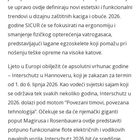
se upravo ovdje definiraju novi estetski i funkcionalni
trendovi u dizajnu zaštitnih kaciga i obuće. 2026.
godine SICUR će se fokusirati na ergonomiju i
smanjenje fizičkog opterećenja vatrogasaca,
predstavljajući lagane egzoskelete koji pomažu pri
nošenju teške opreme na visoke katove.
Ljeto u Europi obilježit će apsolutni vrhunac godine
– Interschutz u Hannoveru, koji je zakazan za termin
od 1. do 6. lipnja 2026. Kao vodeći svjetski sajam koji
se održava tek svakih nekoliko godina, Interschutz u
2026. dolazi pod motom "Povezani timovi, povezana
tehnologija". Očekuje se da će njemački giganti
poput Magirusa i Rosenbauera ovdje predstaviti
potpuno funkcionalne flote električnih i vodikovih
navalnih vozila. Interschutz 2026 bit će središnje