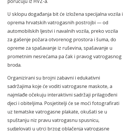
poručuju iz HVZ-a.
U sklopu događanja bit će izložena specijalna vozila i
oprema hrvatskih vatrogasnih postrojbi — od
automobilskih ljestvi i navalnih vozila, preko vozila
za gašenje požara otvorenog prostora i šuma, do
opreme za spašavanje iz ruševina, spašavanje u
prometnim nesrećama pa čak i pravog vatrogasnog
broda.
Organizirani su brojni zabavni i edukativni
sadržajima koje će voditi vatrogasne maskote, a
najmlađe očekuju interaktivni sadržaji prilagođeni
djeci i obiteljima. Posjetitelji će se moći fotografirati
uz tematske vatrogasne plakate, okušati se u
spuštanju niz pravu vatrogasnu spusnicu,
sudjelovati u utrci brzog oblačenja vatrogasne