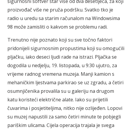
sigurnosni softver star više od dva desetljeća, za koji
proizvođač više ne pruža podršku. Svatko tko je
radio u uredu sa starim računalom na Windowsima
98 može zamisliti o kakvom se problemu radi.
Trenutno nije poznato koji su sve točno faktori
pridonijeli sigurnosnim propustima koji su omogućili
pljačku, iako deseci ljudi rade na istrazi. Pljačka se
dogodila u nedjelju, 19. listopada, u 9:30 ujutro, za
vrijeme radnog vremena muzeja. Manji kamion s
mehaničkim ljestvama parkirao se uz zgradu, a četiri
osumnjičenika provalila su u galeriju na drugom
katu koristeći električne alate. Iako su prijetili
čuvarima i posjetiteljima, nitko nije ozlijeđen. Lopovi
su muzej napustili za samo četiri minute te pobjegli
pariškim ulicama. Cijela operacija trajala je svega