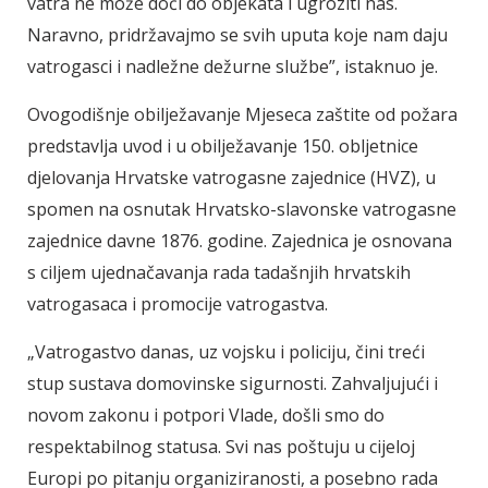
vatra ne može doći do objekata i ugroziti nas.
Naravno, pridržavajmo se svih uputa koje nam daju
vatrogasci i nadležne dežurne službe”, istaknuo je.
Ovogodišnje obilježavanje Mjeseca zaštite od požara
predstavlja uvod i u obilježavanje 150. obljetnice
djelovanja Hrvatske vatrogasne zajednice (HVZ), u
spomen na osnutak Hrvatsko-slavonske vatrogasne
zajednice davne 1876. godine. Zajednica je osnovana
s ciljem ujednačavanja rada tadašnjih hrvatskih
vatrogasaca i promocije vatrogastva.
„Vatrogastvo danas, uz vojsku i policiju, čini treći
stup sustava domovinske sigurnosti. Zahvaljujući i
novom zakonu i potpori Vlade, došli smo do
respektabilnog statusa. Svi nas poštuju u cijeloj
Europi po pitanju organiziranosti, a posebno rada