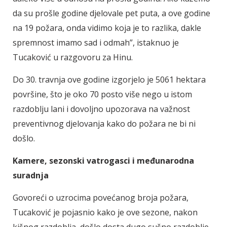
da su prošle godine djelovale pet puta, a ove godine
na 19 požara, onda vidimo koja je to razlika, dakle
spremnost imamo sad i odmah”, istaknuo je
Tucaković u razgovoru za Hinu.
Do 30. travnja ove godine izgorjelo je 5061 hektara
površine, što je oko 70 posto više nego u istom
razdoblju lani i dovoljno upozorava na važnost
preventivnog djelovanja kako do požara ne bi ni
došlo.
Kamere, sezonski vatrogasci i međunarodna
suradnja
Govoreći o uzrocima povećanog broja požara,
Tucaković je pojasnio kako je ove sezone, nakon
kišnog razdoblja, došlo dosta dugo sušno razdoblje