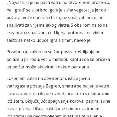
„Najvažnije je ne paliti vatru na otvorenom prostoru,
ne 'igrati' se u prirodi gdje je suha vegetacija jer do
požara može doći vrlo brzo, ne spaljivati noću, ne
spaljivati za vrijeme jakog vjetra. S obzirom na to da
je zabrana spaljivanja od lipnja potpuna, ne vidim
zašto se netko uopće igra s time”, naveo je.
Posebno je važno da se žar poslije roštiljanja ne
odlaže u prirodu, već u metalnu kantu i da se pričeka
jer se žar može aktivirati i nakon par dana.
Loženjem vatre na otvorenom, ističe Javna
vatrogasna postaja Zagreb, smatra se paljenje vatre
izvan zatvorenih ili pokrivenih prostora s osiguranim
ložištem, uključujući: spaljivanje korova, papira, suhe
trave, granja i lišća, roštiljanje u improviziranim
ložištima i na nedozvoljenim mjestima te paljenje