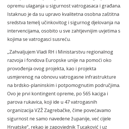
opremu ulaganja u sigurnost vatrogasaca i građana.
Istaknuo je da su upravo kvalitetna osobna zaštitna
sredstva temelj učinkovitog i sigurnog djelovanja na
intervencijama, osobito u sve zahtjevnijim uvjetima s
kojima se vatrogasci susreću.
„Zahvaljujem Vladi RH i Ministarstvu regionalnog
razvoja i fondova Europske unije na pomoći oko
provođenja ovog projekta, kao i projekta
usmjerenog na obnovu vatrogasne infrastrukture
na brdsko-planinskim i potpomognutim područjima.
Ovo je prvi kontingent opreme, po 565 kaciga i
parova rukavica, koji ide u 47 vatrogasnih
organizacija VZŽ Zagrebačke, čime povećavamo
sigurnost ne samo navedene županije, već cijele
Hrvatske“, rekao je zapovjednik Tucaković i uz