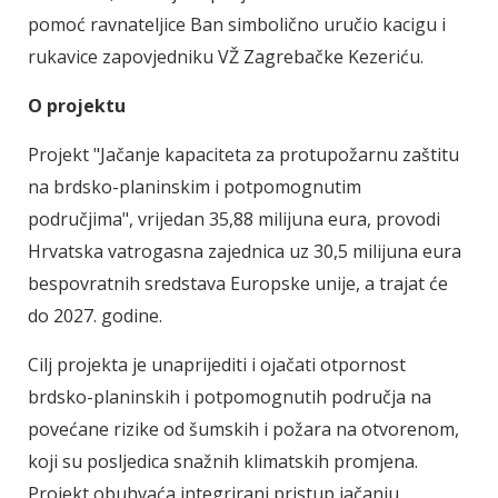
pomoć ravnateljice Ban simbolično uručio kacigu i
rukavice zapovjedniku VŽ Zagrebačke Kezeriću.
O projektu
Projekt "Jačanje kapaciteta za protupožarnu zaštitu
na brdsko-planinskim i potpomognutim
područjima", vrijedan 35,88 milijuna eura, provodi
Hrvatska vatrogasna zajednica uz 30,5 milijuna eura
bespovratnih sredstava Europske unije, a trajat će
do 2027. godine.
Cilj projekta je unaprijediti i ojačati otpornost
brdsko-planinskih i potpomognutih područja na
povećane rizike od šumskih i požara na otvorenom,
koji su posljedica snažnih klimatskih promjena.
Projekt obuhvaća integrirani pristup jačanju