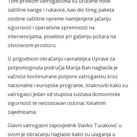
Tom prilikom vatrogascima su uručene nove
zaštitne kacige i rukavice, kao dio šireg paketa
osobne zaštitne opreme namijenjene jačanju
sigurnosti i operativne spremnosti na
intervencijama, posebice pri gašenju požara na
otvorenom prostoru.
U prigodnom obračanju ravnateljica Uprave za
potpomognuta područja Marija Ban naglasila je
važnost kontinuirane potpore vatrogastvu kroz
nacionalne i europske programe, istaknuvši kako su
vatrogasci jedan od stupova sustava domovinske
sigurnosti te neizostavan oslonac lokalnim
zajednicama.
Glavni vatrogasni zapovjednik Slavko Tucaković u
svom je obraćanju naglasio kako su ulaganja u