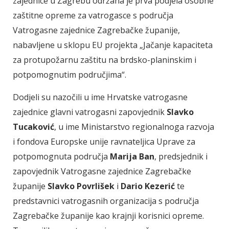
zajednice u Zagrebu održana je prva podjela osobne
zaštitne opreme za vatrogasce s područja
Vatrogasne zajednice Zagrebačke županije,
nabavljene u sklopu EU projekta „Jačanje kapaciteta
za protupožarnu zaštitu na brdsko-planinskim i
potpomognutim područjima“.
Dodjeli su nazočili u ime Hrvatske vatrogasne
zajednice glavni vatrogasni zapovjednik
Slavko
Tucaković
, u ime Ministarstvo regionalnoga razvoja
i fondova Europske unije ravnateljica Uprave za
potpomognuta područja
Marija Ban
, predsjednik i
zapovjednik Vatrogasne zajednice Zagrebačke
županije
Slavko Povrlišek
i
Dario Kezerić
te
predstavnici vatrogasnih organizacija s područja
Zagrebačke županije kao krajnji korisnici opreme.