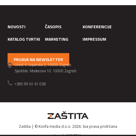
NOVOSTI
ČASOPIS
KONFERENCIJE
KATALOG TVRTKI
MARKETING
IMPRESSUM
PRIJAVA NA NEWSLETTER
Ured: II. Loparska 2, 10000 Zagreb
Sjedište: Modecova 10. 10000 Zagreb
+385 99 61 61 038
Zaštita | © Konfa media d.o.o. 2026. Sva prava pridržana
Izrada
NOVENA