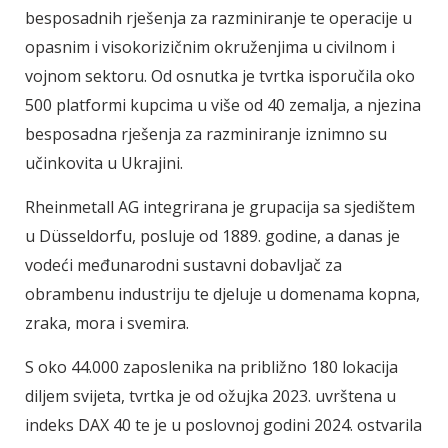
besposadnih rješenja za razminiranje te operacije u
opasnim i visokorizičnim okruženjima u civilnom i
vojnom sektoru. Od osnutka je tvrtka isporučila oko
500 platformi kupcima u više od 40 zemalja, a njezina
besposadna rješenja za razminiranje iznimno su
učinkovita u Ukrajini.
Rheinmetall AG integrirana je grupacija sa sjedištem
u Düsseldorfu, posluje od 1889. godine, a danas je
vodeći međunarodni sustavni dobavljač za
obrambenu industriju te djeluje u domenama kopna,
zraka, mora i svemira.
S oko 44.000 zaposlenika na približno 180 lokacija
diljem svijeta, tvrtka je od ožujka 2023. uvrštena u
indeks DAX 40 te je u poslovnoj godini 2024. ostvarila