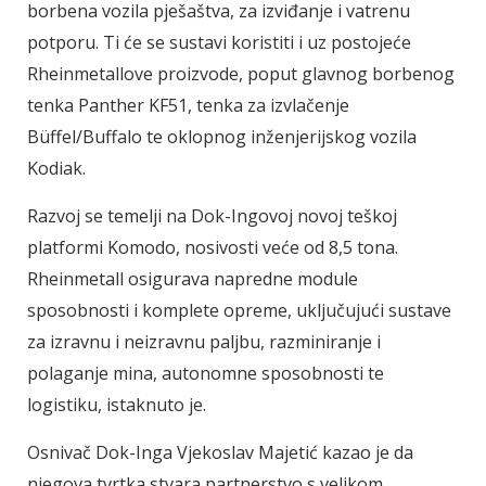
borbena vozila pješaštva, za izviđanje i vatrenu
potporu. Ti će se sustavi koristiti i uz postojeće
Rheinmetallove proizvode, poput glavnog borbenog
tenka Panther KF51, tenka za izvlačenje
Büffel/Buffalo te oklopnog inženjerijskog vozila
Kodiak.
Razvoj se temelji na Dok-Ingovoj novoj teškoj
platformi Komodo, nosivosti veće od 8,5 tona.
Rheinmetall osigurava napredne module
sposobnosti i komplete opreme, uključujući sustave
za izravnu i neizravnu paljbu, razminiranje i
polaganje mina, autonomne sposobnosti te
logistiku, istaknuto je.
Osnivač Dok-Inga Vjekoslav Majetić kazao je da
njegova tvrtka stvara partnerstvo s velikom