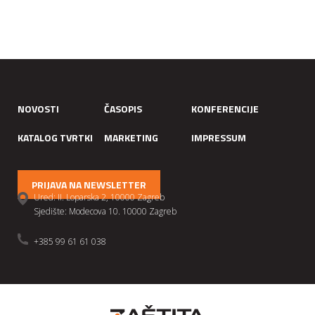
NOVOSTI
ČASOPIS
KONFERENCIJE
KATALOG TVRTKI
MARKETING
IMPRESSUM
PRIJAVA NA NEWSLETTER
Ured: II. Loparska 2, 10000 Zagreb
Sjedište: Modecova 10. 10000 Zagreb
+385 99 61 61 038