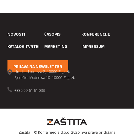
NOVOSTI
ČASOPIS
KONFERENCIJE
KATALOG TVRTKI
MARKETING
IMPRESSUM
PRIJAVA NA NEWSLETTER
Ured: II. Loparska 2, 10000 Zagreb
Sjedište: Modecova 10. 10000 Zagreb
+385 99 61 61 038
Zaštita | © Konfa media d.o.o. 2026. Sva prava pridržana