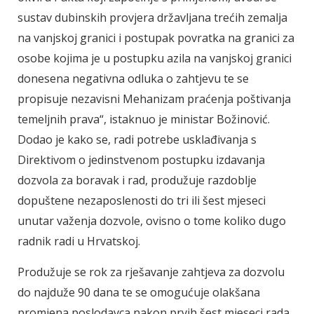
sustav dubinskih provjera državljana trećih zemalja
na vanjskoj granici i postupak povratka na granici za
osobe kojima je u postupku azila na vanjskoj granici
donesena negativna odluka o zahtjevu te se
propisuje nezavisni Mehanizam praćenja poštivanja
temeljnih prava“, istaknuo je ministar Božinović.
Dodao je kako se, radi potrebe usklađivanja s
Direktivom o jedinstvenom postupku izdavanja
dozvola za boravak i rad, produžuje razdoblje
dopuštene nezaposlenosti do tri ili šest mjeseci
unutar važenja dozvole, ovisno o tome koliko dugo
radnik radi u Hrvatskoj.
Produžuje se rok za rješavanje zahtjeva za dozvolu
do najduže 90 dana te se omogućuje olakšana
promjena poslodavca nakon prvih šest mjeseci rada.