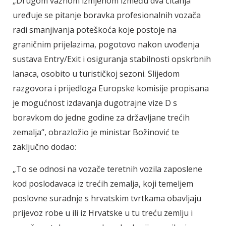
„Drugom važnom izmjenom između dva čitanja
uređuje se pitanje boravka profesionalnih vozača
radi smanjivanja poteškoća koje postoje na
graničnim prijelazima, pogotovo nakon uvođenja
sustava Entry/Exit i osiguranja stabilnosti opskrbnih
lanaca, osobito u turističkoj sezoni. Slijedom
razgovora i prijedloga Europske komisije propisana
je mogućnost izdavanja dugotrajne vize D s
boravkom do jedne godine za državljane trećih
zemalja“, obrazložio je ministar Božinović te
zaključno dodao:
„To se odnosi na vozače teretnih vozila zaposlene
kod poslodavaca iz trećih zemalja, koji temeljem
poslovne suradnje s hrvatskim tvrtkama obavljaju
prijevoz robe u ili iz Hrvatske u tu treću zemlju i