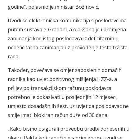
godine“, pojasnio je ministar Božinović.
Uvodi se elektronička komunikacija s poslodavcima
putem sustava e-Građani, a olakšana je i promjena
zanimanja kod istog poslodavca iz deficitarnih u
nedeficitarna zanimanja uz provođenje testa tržišta
rada.
Također, povećava se omjer zaposlenih domaćih
radnika kao uvjet pozitivnog mišljenja HZZ-a, a
priljev po transakcijskom računu poslodavca
potrebno je dokazivati u posljednjih 12 mjeseci,
umjesto dosadašnjih šest, uz uvjet da poslodavac ne
smije imati blokiran račun duže od 30 dana.
„Kako bismo osigurali provedbu uredbi donesenih u
okviru Pakta koji započinje s primjenom, uvodi se