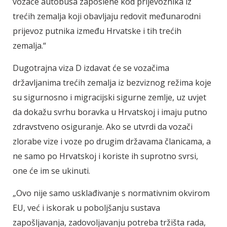
vozače autobusa zaposlene kod prijevoznika iz
trećih zemalja koji obavljaju redovit međunarodni
prijevoz putnika između Hrvatske i tih trećih
zemalja.“
Dugotrajna viza D izdavat će se vozačima
državljanima trećih zemalja iz bezviznog režima koje
su sigurnosno i migracijski sigurne zemlje, uz uvjet
da dokažu svrhu boravka u Hrvatskoj i imaju putno
zdravstveno osiguranje. Ako se utvrdi da vozači
zlorabe vize i voze po drugim državama članicama, a
ne samo po Hrvatskoj i koriste ih suprotno svrsi,
one će im se ukinuti.
„Ovo nije samo usklađivanje s normativnim okvirom
EU, već i iskorak u poboljšanju sustava
zapošljavanja, zadovoljavanju potreba tržišta rada,