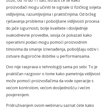
2026., od 10 do 11 sati, istražit će se kako
proizvođači mogu učiniti te signale iz fizičkog svijeta
vidljivijima, razumljivijima i praktičnijima.
Od bržeg
rješavanja problema i poboljšane vidljivosti procesa
do jače sigurnosti, bolje kvalitete i dosljednije
svakodnevne provedbe, sesija će pokazati kako
operativni podaci mogu pomoći proizvodnim
timovima da smanje iznenađenja, poboljšaju odziv i
ostvare dugoročne dobitke u performansama.
Ovo nije rasprava o tehnologiji sama po sebi.
To je
praktičan razgovor o tome kako pametnija vidljivost
može pomoći proizvođačima da vode operacije s
većom kontrolom, većom dosljednošću i većim
povjerenjem.
Pridruživanjem ovom webinaru saznat ćete kako