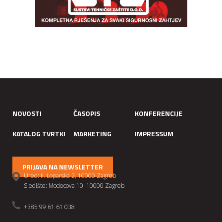
NOVOSTI
ČASOPIS
KONFERENCIJE
KATALOG TVRTKI
MARKETING
IMPRESSUM
PRIJAVA NA NEWSLETTER
Ured: II. Loparska 2, 10000 Zagreb
Sjedište: Modecova 10. 10000 Zagreb
+385 99 61 61 038