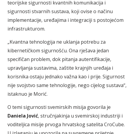
teorijske sigurnosti kvantnih komunikacija i
sigurnosti stvarnih sustava, koji ovise o načinu
implementacije, uređajima i integraciji s postojećom
infrastrukturom.
„Kvantna tehnologija ne uklanja potrebu za
kibernetičkom sigurnošću. Ona rješava jedan
specifičan problem, dok pitanja autentifikacije,
upravljanja sustavima, zaštite krajnjih uređaja i
korisnika ostaju jednako važna kao i prije. Sigurnost
nije svojstvo same tehnologije, nego cijelog sustava“,
istaknuo je Morić.
O temi sigurnosti svemirskih misija govorila je
Daniela Jović
, stručnjakinja u svemirskoj industriji i
voditeljica misije prvoga hrvatskog satelita CroCube.
U izlaganju je upozorila na suvremene prijetnje