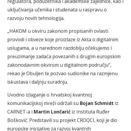
regulatora, poduzetnika i akademske zajednice, kao i
uključivanja učenika i studenata u raspravu o
razvoju novih tehnologija.
„HAKOM u okviru zakonom propisanih ovlasti
provodi i obveze koje proizlaze iz Akta o digitalnim
uslugama, a u narednom razdoblju očekujemo i
preuzimanje zadaća povezanih s drugim europskim
zakonodavnim okvirom u digitalnom području“,
rekao je Obuljen te pozvao sudionike na razmjenu
iskustava i daljnju suradnju.
Uvodno izlaganje o hrvatskoj kvantnoj
komunikacijskoj mreži održali su
Bojan Schmidt
iz
CARNET-a i
Martin Lončarić
iz Instituta Ruđer
Bošković. Predstavili su projekt CROQCI, koji je dio
europske inicijative za razvoj kvantnih