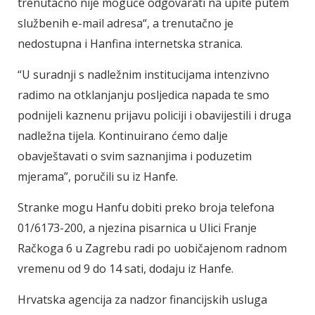
trenutačno nije moguće odgovarati na upite putem
službenih e-mail adresa“, a trenutačno je
nedostupna i Hanfina internetska stranica.
“U suradnji s nadležnim institucijama intenzivno
radimo na otklanjanju posljedica napada te smo
podnijeli kaznenu prijavu policiji i obavijestili i druga
nadležna tijela. Kontinuirano ćemo dalje
obavještavati o svim saznanjima i poduzetim
mjerama”, poručili su iz Hanfe.
Stranke mogu Hanfu dobiti preko broja telefona
01/6173-200, a njezina pisarnica u Ulici Franje
Račkoga 6 u Zagrebu radi po uobičajenom radnom
vremenu od 9 do 14 sati, dodaju iz Hanfe.
Hrvatska agencija za nadzor financijskih usluga