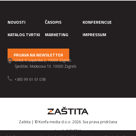
NOVOSTI
ČASOPIS
KONFERENCIJE
KATALOG TVRTKI
MARKETING
IMPRESSUM
PRIJAVA NA NEWSLETTER
Ured: II. Loparska 2, 10000 Zagreb
Sjedište: Modecova 10. 10000 Zagreb
+385 99 61 61 038
Zaštita | © Konfa media d.o.o. 2026. Sva prava pridržana
Izrada
NOVENA