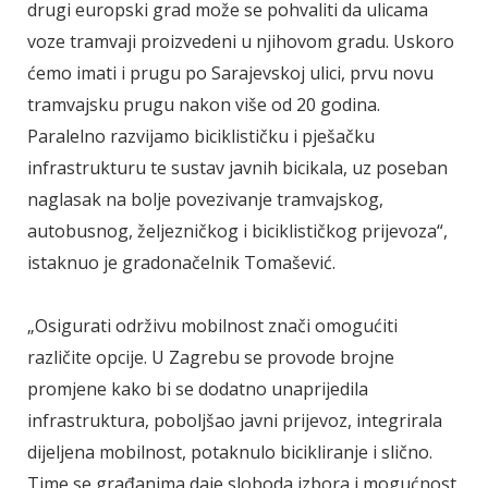
drugi europski grad može se pohvaliti da ulicama
voze tramvaji proizvedeni u njihovom gradu. Uskoro
ćemo imati i prugu po Sarajevskoj ulici, prvu novu
tramvajsku prugu nakon više od 20 godina.
Paralelno razvijamo biciklističku i pješačku
infrastrukturu te sustav javnih bicikala, uz poseban
naglasak na bolje povezivanje tramvajskog,
autobusnog, željezničkog i biciklističkog prijevoza“,
istaknuo je gradonačelnik Tomašević.
„Osigurati održivu mobilnost znači omogućiti
različite opcije. U Zagrebu se provode brojne
promjene kako bi se dodatno unaprijedila
infrastruktura, poboljšao javni prijevoz, integrirala
dijeljena mobilnost, potaknulo bicikliranje i slično.
Time se građanima daje sloboda izbora i mogućnost