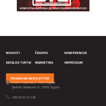
NOVOSTI
ČASOPIS
KONFERENCIJE
KATALOG TVRTKI
MARKETING
IMPRESSUM
PRIJAVA NA NEWSLETTER
Ured: II. Loparska 2, 10000 Zagreb
Sjedište: Modecova 10. 10000 Zagreb
+385 99 61 61 038