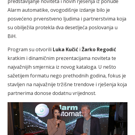
predstavljanje noviteta i novih rješenja iz ponude
Alarm automatike, ovogodišnje izdanje bilo je
posvećeno prvenstveno ljudima i partnerstvima koja
su obilježila protekla dva desetljeća poslovanja u
BiH.
Program su otvorili
Luka Kučić
i
Žarko Regodić
kratkim i dinamičnim prezentacijama noviteta te
najvažnijih smjernica iz novog kataloga. U nešto
sažetijem formatu nego prethodnih godina, fokus je
stavljen na najvažnije tržišne trendove i rješenja koja
partnerima donose dodatnu vrijednost.