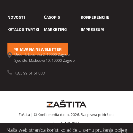
NOVOSTI
ČASOPIS
KONFERENCIJE
KATALOG TVRTKI
MARKETING
IMPRESSUM
PRIJAVA NA NEWSLETTER
Ured: II. Loparska 2, 10000 Zagreb
Sjedište: Modecova 10. 10000 Zagreb
+385 99 61 61 038
Zaštita | © Konfa media d.o.o. 2026. Sva prava pridržana
Izrada
NOVENA
Naša web stranica koristi kolačiće u svrhu pružanja boljeg