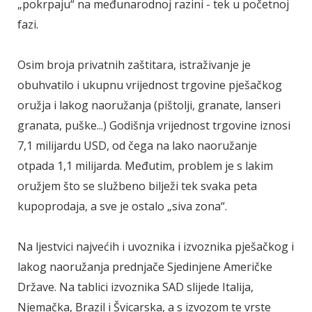
„pokrpaju“ na međunarodnoj razini - tek u početnoj
fazi.
Osim broja privatnih zaštitara, istraživanje je
obuhvatilo i ukupnu vrijednost trgovine pješačkog
oružja i lakog naoružanja (pištolji, granate, lanseri
granata, puške...) Godišnja vrijednost trgovine iznosi
7,1 milijardu USD, od čega na lako naoružanje
otpada 1,1 milijarda. Međutim, problem je s lakim
oružjem što se službeno bilježi tek svaka peta
kupoprodaja, a sve je ostalo „siva zona“.
Na ljestvici najvećih i uvoznika i izvoznika pješačkog i
lakog naoružanja prednjače Sjedinjene Američke
Države. Na tablici izvoznika SAD slijede Italija,
Njemačka, Brazil i Švicarska, a s izvozom te vrste