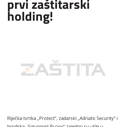
prvi zaštitarski
holding!
Riječka tvrtka „Protect“, zadarski „Adriatic Security“ i
brodska „Sigurnost Buzov“ zajedno su ušle u