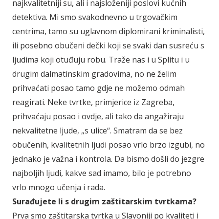
najkvalitetniji su, ali i najsloženiji poslovi kućnih
detektiva. Mi smo svakodnevno u trgovačkim
centrima, tamo su uglavnom diplomirani kriminalisti,
ili posebno obučeni dečki koji se svaki dan susreću s
ljudima koji otuđuju robu. Traže nas i u Splitu i u
drugim dalmatinskim gradovima, no ne želim
prihvaćati posao tamo gdje ne možemo odmah
reagirati. Neke tvrtke, primjerice iz Zagreba,
prihvaćaju posao i ovdje, ali tako da angažiraju
nekvalitetne ljude, „s ulice“. Smatram da se bez
obučenih, kvalitetnih ljudi posao vrlo brzo izgubi, no
jednako je važna i kontrola. Da bismo došli do jezgre
najboljih ljudi, kakve sad imamo, bilo je potrebno
vrlo mnogo učenja i rada.
Surađujete li s drugim zaštitarskim tvrtkama?
Prva smo zaštitarska tvrtka u Slavoniji po kvaliteti i