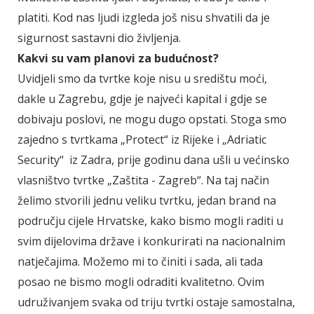
platiti. Kod nas ljudi izgleda još nisu shvatili da je
sigurnost sastavni dio življenja.
Kakvi su vam planovi za budućnost?
Uvidjeli smo da tvrtke koje nisu u središtu moći,
dakle u Zagrebu, gdje je najveći kapital i gdje se
dobivaju poslovi, ne mogu dugo opstati. Stoga smo
zajedno s tvrtkama „Protect“ iz Rijeke i „Adriatic
Security“ iz Zadra, prije godinu dana ušli u većinsko
vlasništvo tvrtke „Zaštita - Zagreb“. Na taj način
želimo stvorili jednu veliku tvrtku, jedan brand na
području cijele Hrvatske, kako bismo mogli raditi u
svim dijelovima države i konkurirati na nacionalnim
natječajima. Možemo mi to činiti i sada, ali tada
posao ne bismo mogli odraditi kvalitetno. Ovim
udruživanjem svaka od triju tvrtki ostaje samostalna,