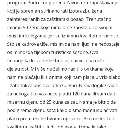
program Područnog ureda Zavoda za zapošljavanje
koji je spreman sufinancirati izobrazbu žena
zainteresiranih za zaštitarski posao. Trenutačno
imamo 50 žena koje nimalo ne zaostaju za svojim
muškim kolegama, jer su iznimno kvalitetne radnice.
Što se kadrova tiče, mislim da nam ljudi ne nedostaje,
osim možda tijekom turističke sezone. Ova
financijska kriza reflektira se, naime, i na našu
djelatnost. Mi više ne želimo raditi s tvrtkama koje
nam ne plaćaju ili s onima koji nam plaćaju vrlo slabo
- zato takve poslove otkazujemo. Nema logike raditi
za nekoga tko vas neće platiti 120 dana ili vam dati
mizernu cijenu od 25 kuna za sat. Nama je bitno da
podignemo cijenu sata kako bismo mogli isplaćivati
plaću prema kolektivnom ugovoru. Ako netko želi
kvalitetnu zaštitu ljudi i objekata, treba je tako i