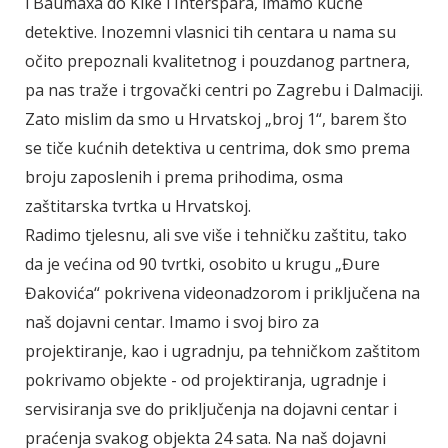
i Baumaxa do Kike i Interspara, imamo kućne
detektive. Inozemni vlasnici tih centara u nama su
očito prepoznali kvalitetnog i pouzdanog partnera,
pa nas traže i trgovački centri po Zagrebu i Dalmaciji.
Zato mislim da smo u Hrvatskoj „broj 1“, barem što
se tiče kućnih detektiva u centrima, dok smo prema
broju zaposlenih i prema prihodima, osma
zaštitarska tvrtka u Hrvatskoj.
Radimo tjelesnu, ali sve više i tehničku zaštitu, tako
da je većina od 90 tvrtki, osobito u krugu „Đure
Đakovića“ pokrivena videonadzorom i priključena na
naš dojavni centar. Imamo i svoj biro za
projektiranje, kao i ugradnju, pa tehničkom zaštitom
pokrivamo objekte - od projektiranja, ugradnje i
servisiranja sve do priključenja na dojavni centar i
praćenja svakog objekta 24 sata. Na naš dojavni