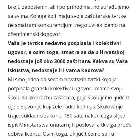
broju zaposlenih, ali i po prihodima, no surađujemo
sa svima. Kolege koji imaju svoje zaštitarske tvrtke
ne smatram konkurencijom, nego uvijek idemo na
džentlmenski dogovor.
Vaša je tvrtka nedavno potpisala i kolektivni
ugovor, a osim toga, smatra se da u Hrvatskoj
nedostaje još oko 3000 zaštitara. Kakva su Vaša
iskustva, nedostaje li i vama kadrova?
Mi smo jedna od sedam hrvatskih tvrtki koja je
potpisala granski kolektivni ugovor. Imamo svoju
školu za izobrazbu zaštitara, gdje školujemo ljude iz
cijele Slavonije koji žele raditi kod nas. Školovanje
traje, sukladno zakonu, 150 sati, nakon čega slijedi
ispit Ministarstva unutarnjih poslova, a tko ga prođe
dobiva licencu. Osim toga, uključit ćemo se i u