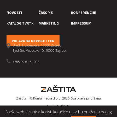
NOVOSTI
ČASOPIS
KONFERENCIJE
KATALOG TVRTKI
MARKETING
IMPRESSUM
PRIJAVA NA NEWSLETTER
Ured: II. Loparska 2, 10000 Zagreb
Sjedište: Modecova 10. 10000 Zagreb
+385 99 61 61 038
Zaštita | © Konfa media d.o.o. 2026. Sva prava pridržana
Izrada
NOVENA
Naša web stranica koristi kolačiće u svrhu pružanja boljeg