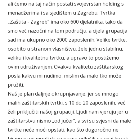
ali ćemo na taj način postati svojevrstan holding s
menadžerima i sa sjedištem u Zagrebu. Tvrtka
„Zaštita - Zagreb“ ima oko 600 djelatnika, tako da
smo već nazočni na tom području, a cijela grupacija
sad ima ukupno oko 2000 zaposlenih. Velike tvrtke,
osobito u stranom vlasništvu, žele jednu stabilnu,
veliku i kvalitetnu tvrtku, a upravo to postižemo
ovim udruživanjem. Ovakvu kvalitetu zaštitarskog
posla kakvu mi nudimo, mislim da malo tko može
pružiti.
Naš je plan daljnje okrupnjavanje, jer se mnogo
malih zaštitarskih tvrtki, s 10 do 20 zaposlenih, već
želi priključiti našoj grupaciji. Ljudi nam vjeruju jer u
zaštitarstvu nismo „od jučer“, a svi su svjesni da male
tvrtke neće moći opstati, kao što dugoročno ne
bismo ni mi mogli da se nismo odlučili na ovaj korak.