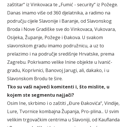
zaštitar“ iz Vinkovaca te „Fumić - security“ iz Požege.
Danas imamo više od 360 djelatnika, a radimo na
području cijele Slavonije i Baranje, od Slavonskog
Broda i Nove Gradiške sve do Vinkovaca, Vukovara,
Osijeka, Županje, Požege i Đakova. U svakom
slavonskom gradu imamo podružnicu, a uz to
prelazimo i na područje središnje Hrvatske, prema
Zagrebu. Pokrivamo velike Inine objekte u Ivanić-
gradu, Koprivnici, Banovoj Jarugi, ali, dakako, i u
Slavonskom Brodu te šire.
Tko su vaši najveći komitenti i, što mislite, u
kojem ste segmentu najjači?
Osim Ine, skrbimo i o zaštiti „Đure Đakovića“, Vindije,
Lure, Tvornice kombajna Županja, Pro-plina... U svim
velikim trgovačkim centrima u Slavoniji, od Kauflanda