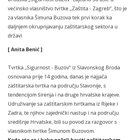
većinsko vlasništvo tvrtke „Zaštita - Zagreb“, što je
za vlasnika Šimuna Buzova tek prvi korak ka
daljnjem okrupnjavanju zaštitarskog sektora u
državi
[ Anita Benić ]
Tvrtka „Sigurnost - Buzov“ iz Slavonskog Broda
osnovana prije 14 godina, danas je najjača
zaštitarska tvrtka na području Slavonije, s
tendencijom širenja i na druge hrvatske krajeve.
Udruživanje sa zaštitarskim tvrtkama iz Rijeke i
Zadra, te njihov zajednički nastup i na području
središnje Hrvatske, bili su povod za razgovor s
vlasnikom tvrtke Šimunom Buzovom.
Kada ste se i kako počeli baviti zaštitarskom