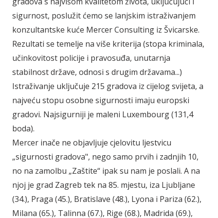
gradova s najvišom kvalitetom života, uključujući i
sigurnost, poslužit ćemo se lanjskim istraživanjem
konzultantske kuće Mercer Consulting iz Švicarske.
Rezultati se temelje na više kriterija (stopa kriminala,
učinkovitost policije i pravosuđa, unutarnja
stabilnost države, odnosi s drugim državama...)
Istraživanje uključuje 215 gradova iz cijelog svijeta, a
najveću stopu osobne sigurnosti imaju europski
gradovi. Najsigurniji je maleni Luxembourg (131,4
boda).
Mercer inače ne objavljuje cjelovitu ljestvicu
„sigurnosti gradova", nego samo prvih i zadnjih 10,
no na zamolbu „Zaštite“ ipak su nam je poslali. A na
njoj je grad Zagreb tek na 85. mjestu, iza Ljubljane
(34.), Praga (45.), Bratislave (48.), Lyona i Pariza (62.),
Milana (65.), Talinna (67.), Rige (68.), Madrida (69.),