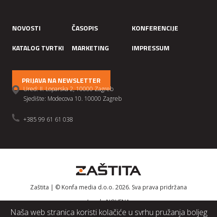
NOVOSTI
ČASOPIS
KONFERENCIJE
KATALOG TVRTKI
MARKETING
IMPRESSUM
PRIJAVA NA NEWSLETTER
Ured: II. Loparska 2, 10000 Zagreb
Sjedište: Modecova 10. 10000 Zagreb
+385 99 61 61 038
Zaštita | © Konfa media d.o.o. 2026. Sva prava pridržana
Izrada
NOVENA
Naša web stranica koristi kolačiće u svrhu pružanja boljeg