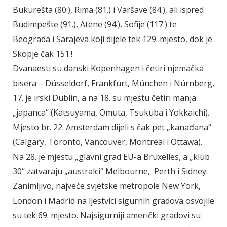
Bukurešta (80.), Rima (81.) i Varšave (84.), ali ispred
Budimpešte (91.), Atene (94.), Sofije (117.) te
Beograda i Sarajeva koji dijele tek 129. mjesto, dok je
Skopje čak 151.!
Dvanaesti su danski Kopenhagen i četiri njemačka
bisera – Düsseldorf, Frankfurt, München i Nürnberg,
17. je irski Dublin, a na 18. su mjestu četiri manja
„japanca“ (Katsuyama, Omuta, Tsukuba i Yokkaichi).
Mjesto br. 22. Amsterdam dijeli s čak pet „kanađana“
(Calgary, Toronto, Vancouver, Montreal i Ottawa).
Na 28. je mjestu „glavni grad EU-a Bruxelles, a „klub
30“ zatvaraju „australci“ Melbourne, Perth i Sidney.
Zanimljivo, najveće svjetske metropole New York,
London i Madrid na ljestvici sigurnih gradova osvojile
su tek 69. mjesto. Najsigurniji američki gradovi su