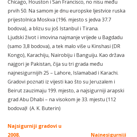
Chicago, Houston i San Francisco, no nisu među
prvih 50. Na samom je dnu europske ljestvice ruska
prijestolnica Moskva (196. mjesto s jedva 37.7
bodova), a blizu su još Istanbul i Tirana.
Ljudski život i imovina najmanje vrijede u Bagdadu
(samo 3,8 bodova), a tek malo više u Kinshasi (DR
Kongo), Karachiju, Nairobiju i Banguiju. Kao država
najgori je Pakistan, čija su tri grada među
najnesigurnijih 25 – Lahore, Islamabad i Karachi.
Gradovi poznati iz vijesti kao što su Jeruzalem i
Beirut zauzimaju 199. mjesto, a najsigurniji arapski
grad Abu Dhabi – na visokom je 33. mjestu (112
bodova)! (A. K. Buterin)
Najsigurniji gradovi u
2008.
Najnesigurniji