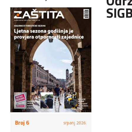
Održ
SIG
Broj 6
srpanj 2026.