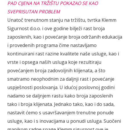
PAD CIJENA NA TRŽIŠTU POKAZAO SE KAO
SVEPRISUTAN PROBLEM
Unatoč trenutnom stanju na tržištu, tvrtka Klemm
Sigurnost d.o.o. i ove godine bilježi rast broja
zaposlenih, kao i povećanje broja održanih edukacija
i provedenih programa čime nastavljamo
kontinuirani rast razine kvalitete naše usluge, kao i
vrste i opsega naših usluga koje rezultiraju
povećanjem broja zadovoljnih klijenata, a što
smatramo neophodnim za daljnji rast i povećanje
uspješnosti poslovanja. U idućoj poslovnoj godini
nadamo se daljnjem rastu kako broja zaposlenih
tako i broja klijenata. Jednako tako, kao i do sada,
nastavit ćemo s usavršavanjem trenutne ponude
usluge, kao i s inovacijama u ponudi usluga. Suočeni
manjkom radne snage Klemm sigurnost ove je