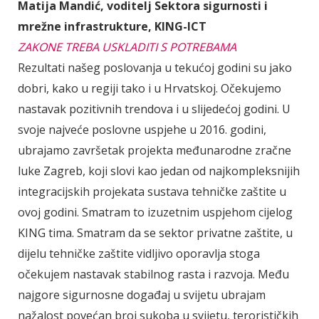
Matija Mandić, voditelj Sektora sigurnosti i
mrežne infrastrukture, KING-ICT
ZAKONE TREBA USKLADITI S POTREBAMA
Rezultati našeg poslovanja u tekućoj godini su jako
dobri, kako u regiji tako i u Hrvatskoj. Očekujemo
nastavak pozitivnih trendova i u slijedećoj godini. U
svoje najveće poslovne uspjehe u 2016. godini,
ubrajamo završetak projekta međunarodne zračne
luke Zagreb, koji slovi kao jedan od najkompleksnijih
integracijskih projekata sustava tehničke zaštite u
ovoj godini. Smatram to izuzetnim uspjehom cijelog
KING tima. Smatram da se sektor privatne zaštite, u
dijelu tehničke zaštite vidljivo oporavlja stoga
očekujem nastavak stabilnog rasta i razvoja. Među
najgore sigurnosne događaj u svijetu ubrajam
nažalost povećan broj sukoba u svijetu, terorističkih