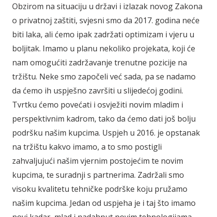
Obzirom na situaciju u državi i izlazak novog Zakona
o privatnoj zaštiti, svjesni smo da 2017. godina neće
biti laka, ali ćemo ipak zadržati optimizam i vjeru u
boljitak. Imamo u planu nekoliko projekata, koji će
nam omogućiti zadržavanje trenutne pozicije na
tržištu. Neke smo započeli već sada, pa se nadamo
da ćemo ih uspješno završiti u slijedećoj godini.
Tvrtku ćemo povećati i osvježiti novim mladim i
perspektivnim kadrom, tako da ćemo dati još bolju
podršku našim kupcima. Uspjeh u 2016. je opstanak
na tržištu kakvo imamo, a to smo postigli
zahvaljujući našim vjernim postojećim te novim
kupcima, te suradnji s partnerima. Zadržali smo
visoku kvalitetu tehničke podrške koju pružamo
našim kupcima. Jedan od uspjeha je i taj što imamo
novi kadar, mlad i nadahnut novim tehnologijama.