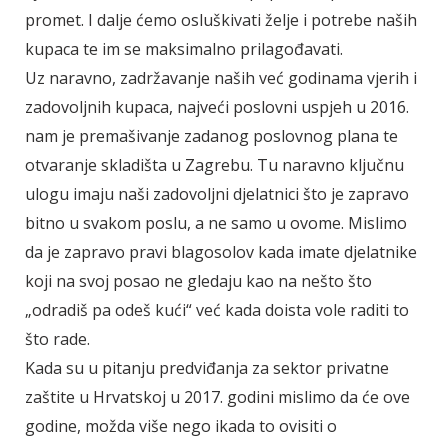
promet. I dalje ćemo osluškivati želje i potrebe naših
kupaca te im se maksimalno prilagođavati.
Uz naravno, zadržavanje naših već godinama vjerih i
zadovoljnih kupaca, najveći poslovni uspjeh u 2016.
nam je premašivanje zadanog poslovnog plana te
otvaranje skladišta u Zagrebu. Tu naravno ključnu
ulogu imaju naši zadovoljni djelatnici što je zapravo
bitno u svakom poslu, a ne samo u ovome. Mislimo
da je zapravo pravi blagosolov kada imate djelatnike
koji na svoj posao ne gledaju kao na nešto što
„odradiš pa odeš kući“ već kada doista vole raditi to
što rade.
Kada su u pitanju predviđanja za sektor privatne
zaštite u Hrvatskoj u 2017. godini mislimo da će ove
godine, možda više nego ikada to ovisiti o