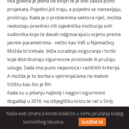
ova godina je jedna od boljih te je bilo zaista puno
projekata. Pojedini još traju, a pojedini se nastavljaju,
proširuju. Kada je o problemima sektora riječ, možda
nedostaju pravilnici i/ili zajednička institucija svih
sudionika koja će davati odgovarajuću ocjenu prema
jasnim parametrima - nešto kao VdS u Njemačkoj.
Možda bi trebala bliža suradnja osiguranja i tvrtki
koje distribuiraju sigurnosne proizvode ili pružaju
usluge. Sada ima puno nejasnoća i različitih kriterija.
A možda je to borba s vjetrenjačama na malom
tržištu kao što je RH.
Kada su u pitanju najbolji i najgori sigurnosni
događaji u 2016. na izbjegličku krizu te rat u Siriji,
Iraku te Ukrajini sigurno gledamo zabrinuto i s
Naša web stranica koristi kolačiće u svrhu pružanja boljeg
ljudske strane jer smo bili u ratu ne tako davno.
korisničkog iskustva.
SLAŽEM SE
Terorizam ekstremnih skupina koje se pozivaju na