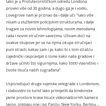
Iako je u Protuterorističkom odredu Londona
proveo više od 30 godina, a dugo ga je i vodio,
Lovegrove nam je priznao da i dalje uči. "Iako više
nisam u službenim policijskim strukturama, i dalje
tragam za novim tehnologijama, novim metodama
rada i novim stručnim savezima. Uživam doći na
ovakve skupove jer se na njima okupe stručnjaci
puni strasti, kakav sam i ja, kako bi s tom strašću
zajednički raspravljali o tome kako naše gradove i
države učiniti što sigurnijima, kako štititi vlasništvo i
živote tisuća naših sugrađana".
Uspoređujući druge svjetske velegrade s Londonom,
i slabovidni će turist lako primijetiti da londonske
javne prostore krase tisuće videonadzornih kamera.
Jasno, snimaju one i po Parizu, New Yorku, Berlinu…,