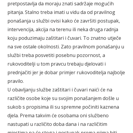
pretpostavlja da moraju znati sadržaje mogućih
pitanja. Stalno treba imati u vidu da od pravilnog
ponašanja u službi ovisi kako će završiti postupak,
intervencija, akcija na terenu ili neka druga radnja
koju poduzimaju zaštitari i čuvari. To znatno utječe
na sve ostale okolnosti. Zato pravilnom ponašanju u
službi treba posvetiti posebnu pozornost, a
rukovoditelji u tom pravcu trebaju djelovati i
prednjačiti jer je dobar primjer rukovoditelja najbolje
pravilo.
U obavljanju službe zaštitari i čuvari naići će na
različite osobe koje su svojim ponašanjem došle u
sukob s propisima ili su spremne počiniti kaznena
djela. Prema takvim će osobama oni službeno
nastupati u različito doba dana i na različitim
mjestima pa će stoga i postupak prema njima biti