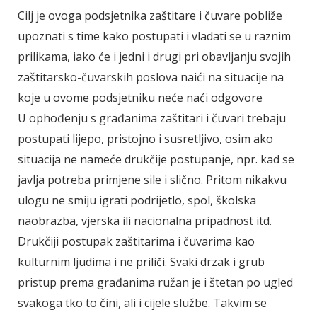
Cilj je ovoga podsjetnika zaštitare i čuvare pobliže
upoznati s time kako postupati i vladati se u raznim
prilikama, iako će i jedni i drugi pri obavljanju svojih
zaštitarsko-čuvarskih poslova naići na situacije na
koje u ovome podsjetniku neće naći odgovore
U ophođenju s građanima zaštitari i čuvari trebaju
postupati lijepo, pristojno i susretljivo, osim ako
situacija ne nameće drukčije postupanje, npr. kad se
javlja potreba primjene sile i slično. Pritom nikakvu
ulogu ne smiju igrati podrijetlo, spol, školska
naobrazba, vjerska ili nacionalna pripadnost itd.
Drukčiji postupak zaštitarima i čuvarima kao
kulturnim ljudima i ne priliči. Svaki drzak i grub
pristup prema građanima ružan je i štetan po ugled
svakoga tko to čini, ali i cijele službe. Takvim se