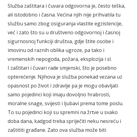
Služba zaštitara i čuvara odgovorna je, često teška,
ali istodobno i časna. Većina njih nije prihvatila tu
službu samo zbog osiguranja vlastite egzistencije,
već i zato što su u društveno odgovornoj i časnoj
sigurnosnoj funkciji društva, gdje štite osobe i
imovinu od raznih oblika ugroze, pa tako i
vremenskih nepogoda, požara, eksplozija i sl.
I zaštitari i čuvari rade smjenski, što je posebno
opterećenje. Njihova je služba ponekad vezana uz
opasnost po život i zdravlje pa je mogu obavljati
samo pojedinci koji imaju dovoljno hrabrosti,
moralne snage, svijesti i ljubavi prema tome poslu.
To su pojedinci koji su spremni na žrtve u svako
doba dana, kadgod treba spriječiti neku nesreću i
zaštititi građane. Zato ova služba može biti