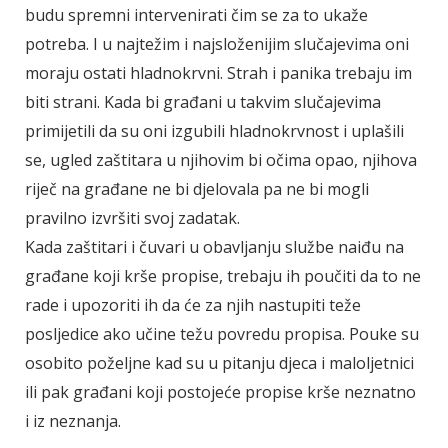
budu spremni intervenirati čim se za to ukaže
potreba. I u najtežim i najsloženijim slučajevima oni
moraju ostati hladnokrvni. Strah i panika trebaju im
biti strani. Kada bi građani u takvim slučajevima
primijetili da su oni izgubili hladnokrvnost i uplašili
se, ugled zaštitara u njihovim bi očima opao, njihova
riječ na građane ne bi djelovala pa ne bi mogli
pravilno izvršiti svoj zadatak.
Kada zaštitari i čuvari u obavljanju službe naiđu na
građane koji krše propise, trebaju ih poučiti da to ne
rade i upozoriti ih da će za njih nastupiti teže
posljedice ako učine težu povredu propisa. Pouke su
osobito poželjne kad su u pitanju djeca i maloljetnici
ili pak građani koji postojeće propise krše neznatno
i iz neznanja.