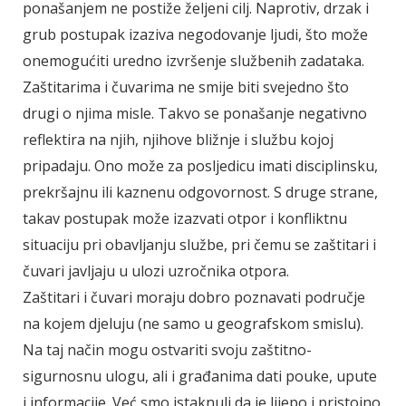
ponašanjem ne postiže željeni cilj. Naprotiv, drzak i
grub postupak izaziva negodovanje ljudi, što može
onemogućiti uredno izvršenje službenih zadataka.
Zaštitarima i čuvarima ne smije biti svejedno što
drugi o njima misle. Takvo se ponašanje negativno
reflektira na njih, njihove bližnje i službu kojoj
pripadaju. Ono može za posljedicu imati disciplinsku,
prekršajnu ili kaznenu odgovornost. S druge strane,
takav postupak može izazvati otpor i konfliktnu
situaciju pri obavljanju službe, pri čemu se zaštitari i
čuvari javljaju u ulozi uzročnika otpora.
Zaštitari i čuvari moraju dobro poznavati područje
na kojem djeluju (ne samo u geografskom smislu).
Na taj način mogu ostvariti svoju zaštitno-
sigurnosnu ulogu, ali i građanima dati pouke, upute
i informacije. Već smo istaknuli da je lijepo i pristojno