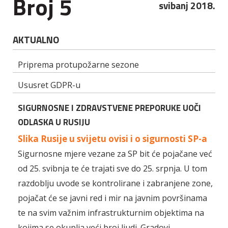
Broj 5
svibanj 2018.
AKTUALNO
Priprema protupožarne sezone
Ususret GDPR-u
SIGURNOSNE I ZDRAVSTVENE PREPORUKE UOČI
ODLASKA U RUSIJU
Slika Rusije u svijetu ovisi i o sigurnosti SP-a
Sigurnosne mjere vezane za SP bit će pojačane već
od 25. svibnja te će trajati sve do 25. srpnja. U tom
razdoblju uvode se kontrolirane i zabranjene zone,
pojačat će se javni red i mir na javnim površinama
te na svim važnim infrastrukturnim objektima na
kojima se okuplja veći broj ljudi. Gradovi