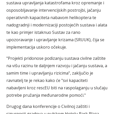
sustava upravljanja katastrofama kroz opremanje i
osposobljavanje intervencijskih postrojbi, jačanju
operativnih kapaciteta nabavom helikoptera te
nadogradnji i modernizaciji postojećih sustava i alata
te kao primjer istaknuo Sustav za rano
upozoravanje i upravljanje krizama (SRUUK), čija se
implementacija uskoro očekuje.
"Projekti pridonose podizanju sustava civilne zaštite
na višu razinu te daljnjem razvoju i jačanju sustava, a
samim time i upravljanju rizicima", zaključio je
ravnatelj te je rekao kako će "svi kapaciteti
nabavljeni kroz rescEU biti na raspolaganju u slučaju
potrebe pružanja međunarodne pomoći."
Drugog dana konferencije o Civilnoj zaštiti i
sigurnosti gradova u pulskom Hotelu Park Plaza