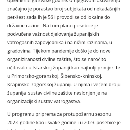
oplemeniti ga svake godine. U njegovom ostvarenju
značajno je porastao broj subjekata od nekadašnjih
pet-šest sada ih je 56 i provodi se od lokalne do
državne razine. Na tom planu posebice je
podvučena važnost djelovanja županijskih
vatrogasnih zapovjednika i na nižim razinama, u
gradovima. Tijekom pandemije došlo je do nove
organiziranosti civilne zaštite, što se naročito
očitovalo u Istarskoj županiji kao najbolji primjer, te
u Primorsko-goranskoj, Šibensko-kninskoj,
Krapinsko-zagorskoj županiji. U njima i većem broju
županija sustav civilne zaštite naslonjen je na
organizacijski sustav vatrogastva.
U programu priprema za protupožarnu sezonu
2023. godine kao i svake godine i u 2023. posebice je