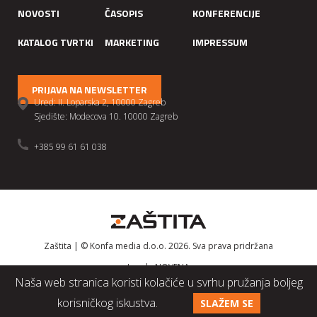
NOVOSTI
ČASOPIS
KONFERENCIJE
KATALOG TVRTKI
MARKETING
IMPRESSUM
PRIJAVA NA NEWSLETTER
Ured: II. Loparska 2, 10000 Zagreb
Sjedište: Modecova 10. 10000 Zagreb
+385 99 61 61 038
Zaštita | © Konfa media d.o.o. 2026. Sva prava pridržana
Izrada
NOVENA
Naša web stranica koristi kolačiće u svrhu pružanja boljeg
korisničkog iskustva.
SLAŽEM SE