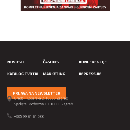
NOVOSTI
ČASOPIS
KONFERENCIJE
KATALOG TVRTKI
MARKETING
IMPRESSUM
PRIJAVA NA NEWSLETTER
Ured: II. Loparska 2, 10000 Zagreb
Sjedište: Modecova 10. 10000 Zagreb
+385 99 61 61 038