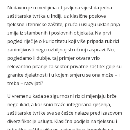
Nedavno je u medijima objavljena vijest da jedna
zaštitarska tvrtka u Indiji, uz klasične poslove
tjelesne i tehničke zaštite, pruža i uslugu uklanjanja
zmija iz stambenih i poslovnih objekata. Na prvi
pogled riječ je o kuriozitetu koji više pripada rubrici
zanimljivosti nego ozbiljnoj stručnoj raspravi. No,
pogledamo li dublje, taj primjer otvara vrlo
relevantno pitanje za sektor privatne zaštite: gdje su
granice djelatnosti i u kojem smjeru se ona može – i
treba – razvijati?
U vremenu kada se sigurnosni rizici mijenjaju brže
nego ikad, a korisnici traže integrirana rješenja,
zaštitarske tvrtke sve se češće nalaze pred izazovom
diverzifikacije usluga. Klasična podjela na tjelesnu i
tehničku zaštitu više ne zadovoljava kompleksne