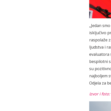
„Jedan smo 
isključivo 
raspolaže z
ljudstva i 
evaluatora 
bespilotni s
su pozitivn
najboljem s
Odjela za b
Izvor i foto