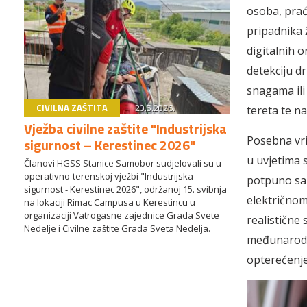
osoba, prać
pripadnika 
digitalnih 
detekciju d
snagama ili
CIVILNA ZAŠTITA
20.5.2026.
tereta te n
Vježba civilne zaštite "Industrijska
Posebna vri
sigurnost – Kerestinec 2026"
u uvjetima s
Članovi HGSS Stanice Samobor sudjelovali su u
operativno-terenskoj vježbi "Industrijska
potpuno sam
sigurnost - Kerestinec 2026", održanoj 15. svibnja
električnom
na lokaciji Rimac Campusa u Kerestincu u
organizaciji Vatrogasne zajednice Grada Svete
realistične 
Nedelje i Civilne zaštite Grada Sveta Nedelja.
međunarodni
opterećenje