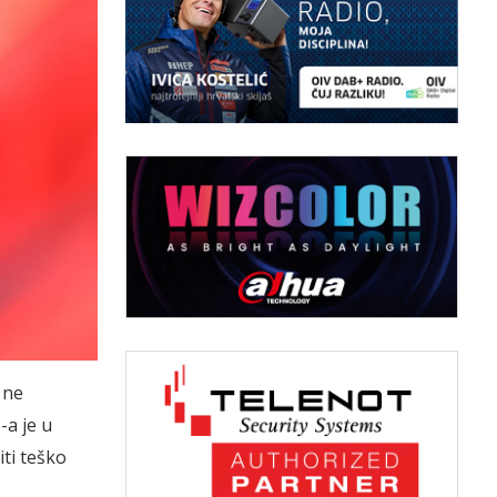
 ne
-a je u
iti teško