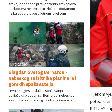
zraka, jer posade protupožarnih zrakoplova i
helikoptera ne smiju biti izložene dodatnom
riziku sudara s bespilotnom letjelicom
15.6.2026.
Blagdan Svetog Bernarda -
nebeskog zaštitnika planinara i
gorskih spašavatelja
Hrvatska gorska služba spašavanja danas
Tijekom vje
obilježava blagdan sv. Bernarda, nebeskog
zaštitnika planinara i gorskih spašavatelja.
potporu tim
RRTUAS kapa