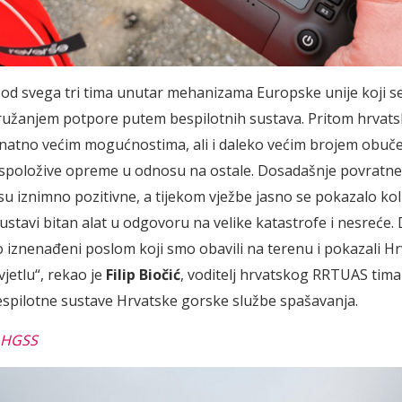
od svega tri tima unutar mehanizama Europske unije koji s
pružanjem potpore putem bespilotnih sustava. Pritom hrvats
natno većim mogućnostima, ali i daleko većim brojem obuč
raspoložive opreme u odnosu na ostale. Dosadašnje povratne
su iznimno pozitivne, a tijekom vježbe jasno se pokazalo kol
ustavi bitan alat u odgovoru na velike katastrofe i nesreće. 
o iznenađeni poslom koji smo obavili na terenu i pokazali H
vjetlu“, rekao je
Filip Biočić
, voditelj hrvatskog RRTUAS tima i
espilotne sustave Hrvatske gorske službe spašavanja.
: HGSS