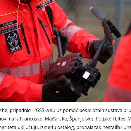
žbe, pripadnici HGSS-a su uz pomoć bespilotnih sustava pru
ovima iz Francuske, Mađarske, Španjolske, Poljske i Litve.
citeta uključuju, između ostalog, pronalazak nestalih i un