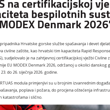
 na certifikacijskoj vje
citeta bespilotnih sus
 MODEX Denmark 2026
ripadnika Hrvatske gorske službe spašavanja i devet djela
va civilne zaštite, kao hrvatski tim kapaciteta Rapid Respo
 sudjelovalo je na zahtjevnoj certifikacijskoj vježbi Civilne z
nije EU MODEX Denmark 2026, održanoj u okolici danskog 
23. do 26. siječnja 2026. godine.
RRTUAS modula primjenjivi su u brojnim izvanrednim događa
pašavanja, poplava i požara, do procjena oštećenja infrastr
 katastrofama i slično.