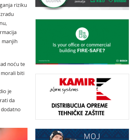
ganja riziku
izradu
nu,
ormacija
s manjih
rad noću te
morali biti
io je
rati da
e dodatno