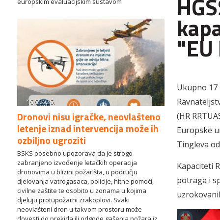
HGSS
europskim evaluacijskim sustavom
kapa
"EU
Ukupno 17 p
Ravnateljst
16.6.2026.
Dronovi nisu igračke, neovlašteno
(HR RRTUAS),
letenje iznad intervencija može ih
Europske u
ozbiljno ugroziti
Tingleva od 
BSKS posebno upozorava da je strogo
zabranjeno izvođenje letačkih operacija
Kapaciteti 
dronovima u blizini požarišta, u području
potraga i s
djelovanja vatrogasaca, policije, hitne pomoći,
civilne zaštite te osobito u zonama u kojima
uzrokovanih
djeluju protupožarni zrakoplovi. Svaki
neovlašteni dron u takvom prostoru može
dovesti do prekida ili odgode gašenja požara iz