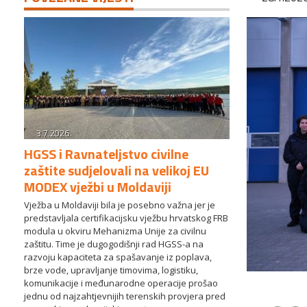
3.7.2026.
HGSS i Ravnateljstvo civilne
zaštite sudjelovali na velikoj EU
MODEX vježbi u Moldaviji
Vježba u Moldaviji bila je posebno važna jer je
predstavljala certifikacijsku vježbu hrvatskog FRB
modula u okviru Mehanizma Unije za civilnu
zaštitu. Time je dugogodišnji rad HGSS-a na
razvoju kapaciteta za spašavanje iz poplava,
brze vode, upravljanje timovima, logistiku,
komunikacije i međunarodne operacije prošao
jednu od najzahtjevnijih terenskih provjera pred