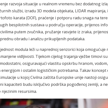
enje razvoja situacije u realnom vremenu bez dodatnog izla
žurnih službi, izradu 3D modela objekata, LIDAR mapiranja, 
ortofoto karata (DOF), praćenje i potporu radu snaga na tere
rugih bespilotnih sustava u području operacije, prijenos inf
 civilima putem zvučnika, pružanje rasvjete iz zraka, prijeno
aprednu obradu i analizu prikupljenih podataka.
jednost modula leži u naprednoj senzorici koja omogućuje 
manjene vidljivosti. Tijekom cijelog trajanja vježbe timovi su 
odostatni, osiguravajući vlastitu opskrbu hranom, vodom,
 energijom i ostalim logističkim potrebama. Takav koncept d
simulacije u kojoj Civilna zaštita Europske unije nastoji osigu
 kapaciteti budu isključivo podrška pogođenoj zemlji, a n
 njezinim resursima.