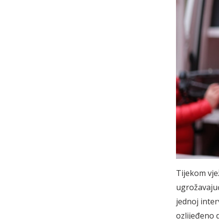
Tijekom vjež
ugrožavajuć
jednoj inte
ozlijeđeno d