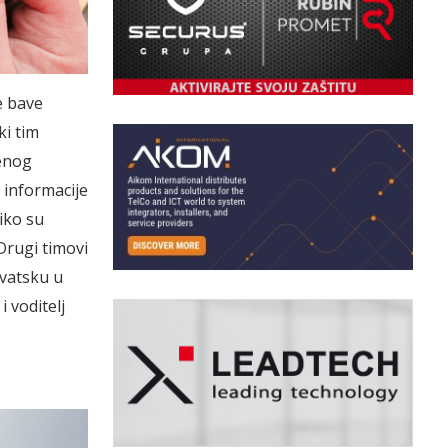
e bave
ki tim
enog
 informacije
iko su
Drugi timovi
rvatsku u
 voditelj