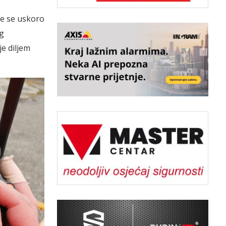
te se uskoro
og
je diljem