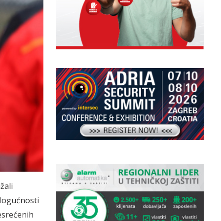
žali
 Mogućnosti
esrećenih