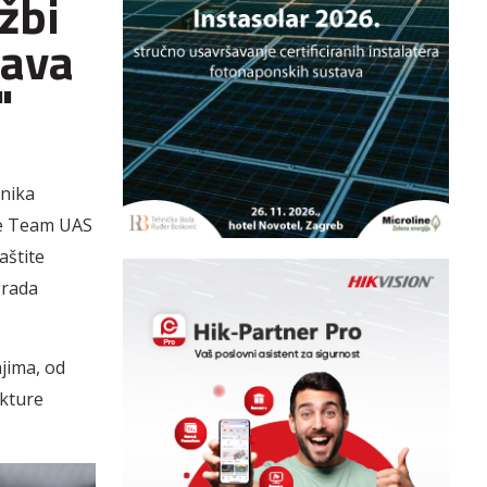
žbi
tava
"
tnika
nse Team UAS
aštite
grada
jima, od
ukture