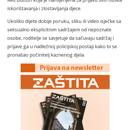
Red Button koja je namijenjena za prijavu svih oblika
iskorištavanja i zlostavljanja djece.
Ukoliko dijete dobije poruku, sliku ili video isječke sa
seksualno eksplicitnim sadržajem od nepoznate
osobe, roditelje se savjetuje da sačuvaju sadržaj i
prijave ga u nadležnoj policijskoj postaji kako bi se
pronašao počinitelj kaznenog djela.