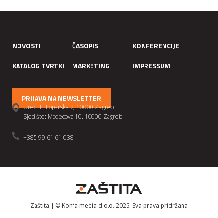
NOVOSTI
ČASOPIS
KONFERENCIJE
KATALOG TVRTKI
MARKETING
IMPRESSUM
PRIJAVA NA NEWSLETTER
Ured: II. Loparska 2, 10000 Zagreb
Sjedište: Modecova 10. 10000 Zagreb
+385 99 61 61 038
Zaštita | © Konfa media d.o.o. 2026. Sva prava pridržana