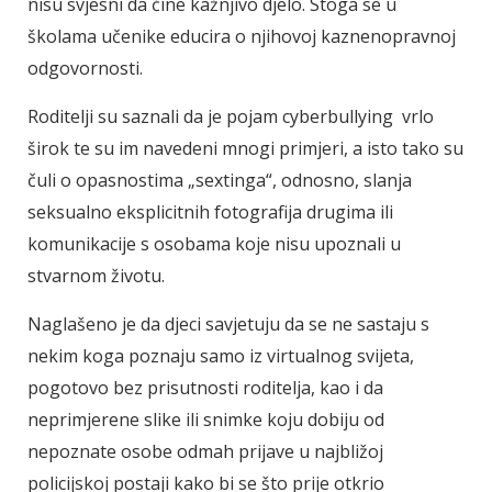
nisu svjesni da čine kažnjivo djelo. Stoga se u
školama učenike educira o njihovoj kaznenopravnoj
odgovornosti.
Roditelji su saznali da je pojam cyberbullying vrlo
širok te su im navedeni mnogi primjeri, a isto tako su
čuli o opasnostima „sextinga“, odnosno, slanja
seksualno eksplicitnih fotografija drugima ili
komunikacije s osobama koje nisu upoznali u
stvarnom životu.
Naglašeno je da djeci savjetuju da se ne sastaju s
nekim koga poznaju samo iz virtualnog svijeta,
pogotovo bez prisutnosti roditelja, kao i da
neprimjerene slike ili snimke koju dobiju od
nepoznate osobe odmah prijave u najbližoj
policijskoj postaji kako bi se što prije otkrio