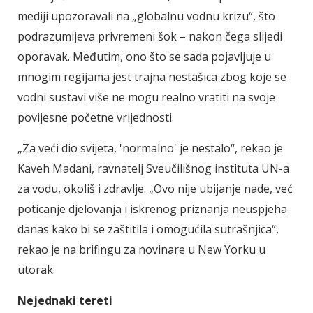
mediji upozoravali na „globalnu vodnu krizu“, što
podrazumijeva privremeni šok – nakon čega slijedi
oporavak.
Međutim, ono što se sada pojavljuje u
mnogim regijama jest trajna nestašica zbog koje se
vodni sustavi više ne mogu realno vratiti na svoje
povijesne početne vrijednosti.
„Za veći dio svijeta, 'normalno' je nestalo“, rekao je
Kaveh Madani, ravnatelj Sveučilišnog instituta UN-a
za vodu, okoliš i zdravlje.
„Ovo nije ubijanje nade, već
poticanje djelovanja i iskrenog priznanja neuspjeha
danas kako bi se zaštitila i omogućila sutrašnjica“,
rekao je na brifingu za novinare u New Yorku u
utorak.
Nejednaki tereti