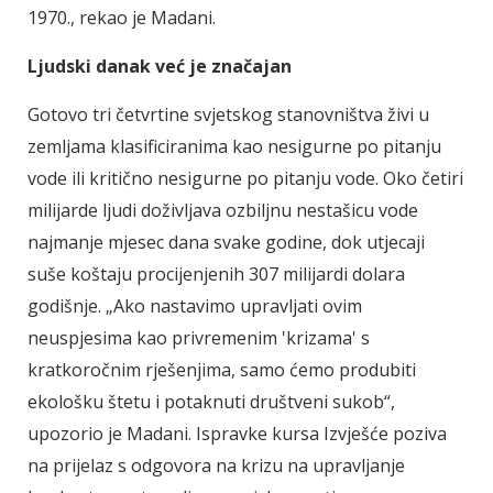
1970., rekao je Madani.
Ljudski danak već je značajan
Gotovo tri četvrtine svjetskog stanovništva živi u
zemljama klasificiranima kao nesigurne po pitanju
vode ili kritično nesigurne po pitanju vode.
Oko četiri
milijarde ljudi doživljava ozbiljnu nestašicu vode
najmanje mjesec dana svake godine, dok utjecaji
suše koštaju procijenjenih 307 milijardi dolara
godišnje.
„Ako nastavimo upravljati ovim
neuspjesima kao privremenim 'krizama' s
kratkoročnim rješenjima, samo ćemo produbiti
ekološku štetu i potaknuti društveni sukob“,
upozorio je Madani.
Ispravke kursa Izvješće poziva
na prijelaz s odgovora na krizu na upravljanje