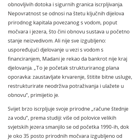
obnovljivih dotoka i sigurnih granica iscrpljivanja.
Nepovratnost se odnosi na štetu ključnih dijelova
prirodnog kapitala povezanog s vodom, poput
močvara i jezera, što čini obnovu sustava u početno
stanje neizvedivom.
Ali nije sve izgubljeno:
uspoređujući djelovanje u vezi s vodom s
financiranjem, Madani je rekao da bankrot nije kraj
djelovanja.
„To je početak strukturiranog plana
oporavka: zaustavljate krvarenje, štitite bitne usluge,
restrukturirate neodrživa potraživanja i ulažete u
obnovu“, primijetio je.
Svijet brzo iscrpljuje svoje prirodne „račune štednje
za vodu“, prema studiji: više od polovice velikih
svjetskih jezera smanjilo se od početka 1990-ih, dok
je oko 35 posto prirodnih močvara izgubljeno od