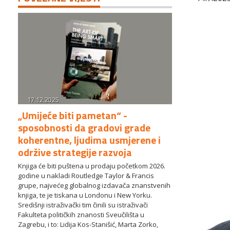
17.12.2025.
„Umijeće biti pametan“ -
sposobnosti da gradovi grade
koherentne, ljudima usmjerene i
održive strategije razvoja
Knjiga će biti puštena u prodaju početkom 2026.
godine u nakladi Routledge Taylor & Francis
grupe, najvećeg globalnog izdavača znanstvenih
knjiga, te je tiskana u Londonu i New Yorku.
Središnji istraživački tim činili su istraživači
Fakulteta političkih znanosti Sveučilišta u
Zagrebu, i to: Lidija Kos-Stanišić, Marta Zorko,