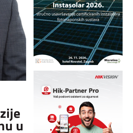
zije
nu u