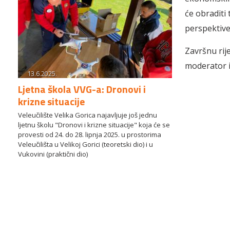
će obraditi
perspektive
Završnu rije
moderator iz
13.6.2025.
Ljetna škola VVG-a: Dronovi i
krizne situacije
Veleučilište Velika Gorica najavljuje još jednu
ljetnu školu "Dronovi i krizne situacije" koja će se
provesti od 24. do 28. lipnja 2025. u prostorima
Veleučilišta u Velikoj Gorici (teoretski dio) i u
Vukovini (praktični dio)