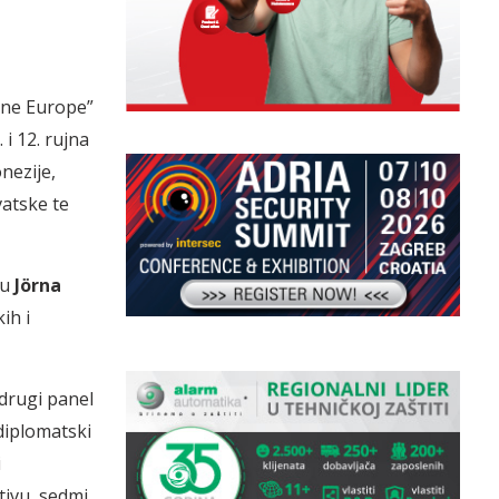
očne Europe”
 i 12. rujna
onezije,
vatske te
ju
Jörna
ih i
 drugi panel
 diplomatski
i
tivu, sedmi