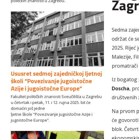
Zag
politčkih znanosti u Zagrebu.
Sedma zajed
održat će se
2025. Rijeć 
Malezije, Fi
8.9.2025.
promatrači 
Ususret sedmoj zajedničkoj ljetnoj
školi “Povezivanje jugoistočne
Iz bogatog 
Azije i jugoistočne Europe”
Doscha
, p
Fakultet političkih znanosti Sveučilišta u Zagrebu
društvenih 
u četvrtak i petak, 11. i 12. rujna 2025. bit će
domaćin još jedne
Na prvom pa
ljetne škole “Povezivanje jugoistočne Azije i
će govoroti 
jugoistočne Europe”.
blok. Četvrt
ekonomskim 