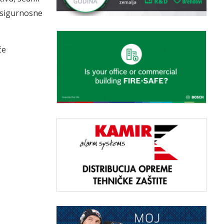
u sigurnosne
će