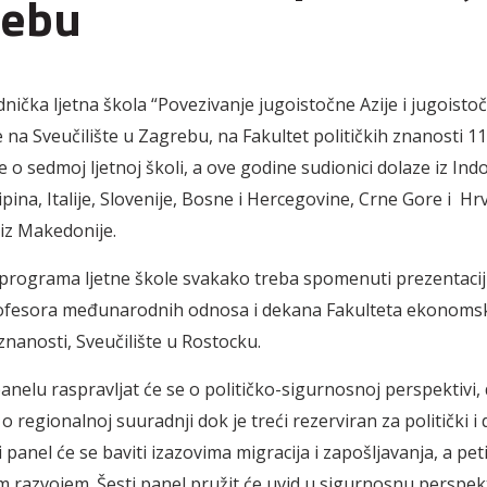
rebu
nička ljetna škola “Povezivanje jugoistočne Azije i jugoist
 na Sveučilište u Zagrebu, na Fakultet političkih znanosti 11.
je o sedmoj ljetnoj školi, a ove godine sudionici dolaze iz Ind
lipina, Italije, Slovenije, Bosne i Hercegovine, Crne Gore i Hr
iz Makedonije.
programa ljetne škole svakako treba spomenuti p
rezentaci
rofesora međunarodnih odnosa i dekana Fakulteta ekonomsk
znanosti, Sveučilište u Rostocku.
nelu raspravljat će se o političko-sigurnosnoj perspektivi,
o regionalnoj suuradnji dok je treći rezerviran za politički i
i panel će se baviti izazovima migracija i zapošljavanja, a pet
razvojem. Šesti panel pružit će uvid u sigurnosnu perspek