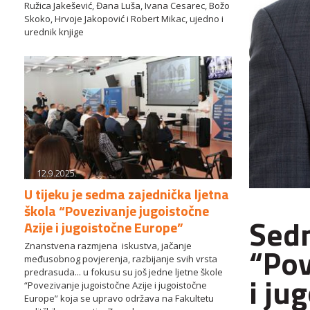
Ružica Jakešević, Đana Luša, Ivana Cesarec, Božo
Skoko, Hrvoje Jakopović i Robert Mikac, ujedno i
urednik knjige
12.9.2025.
U tijeku je sedma zajednička ljetna
škola “Povezivanje jugoistočne
Sedm
Azije i jugoistočne Europe”
“Pov
Znanstvena razmjena iskustva, jačanje
međusobnog povjerenja, razbijanje svih vrsta
predrasuda... u fokusu su još jedne ljetne škole
i ju
“Povezivanje jugoistočne Azije i jugoistočne
Europe” koja se upravo održava na Fakultetu