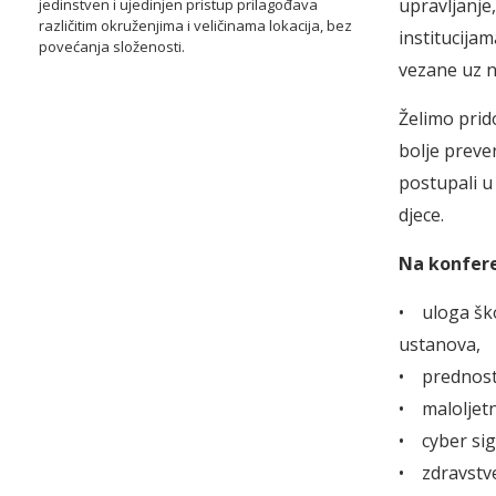
upravljanje
jedinstven i ujedinjen pristup prilagođava
različitim okruženjima i veličinama lokacija, bez
institucija
povećanja složenosti.
vezane uz n
Želimo prid
bolje preve
postupali u
djece.
Na konfere
• uloga ško
ustanova,
• prednosti
• maloljetn
• cyber sig
• zdravstve