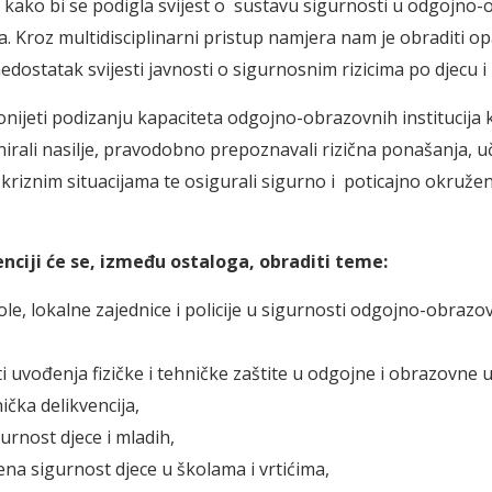
, kako bi se podigla svijest o sustavu sigurnosti u odgojno
ma. Kroz multidisciplinarni pristup namjera nam je obraditi o
edostatak svijesti javnosti o sigurnosnim rizicima po djecu i
onijeti podizanju kapaciteta odgojno-obrazovnih institucija 
nirali nasilje, pravodobno prepoznavali rizična ponašanja, u
 kriznim situacijama te osigurali sigurno i poticajno okružen
nciji će se, između ostaloga, obraditi teme:
le, lokalne zajednice i policije u sigurnosti odgojno-obrazo
 uvođenja fizičke i tehničke zaštite u odgojne i obrazovne 
ička delikvencija,
urnost djece i mladih,
na sigurnost djece u školama i vrtićima,