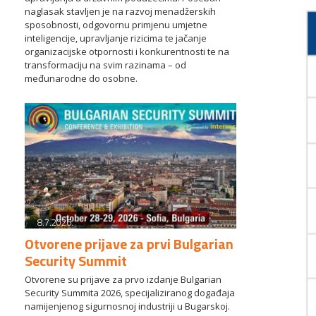
naglasak stavljen je na razvoj menadžerskih
sposobnosti, odgovornu primjenu umjetne
inteligencije, upravljanje rizicima te jačanje
organizacijske otpornosti i konkurentnosti te na
transformaciju na svim razinama – od
međunarodne do osobne.
8.7.2026.
Otvorene prijave za prvi Bulgarian
Security Summit
Otvorene su prijave za prvo izdanje Bulgarian
Security Summita 2026, specijaliziranog događaja
namijenjenog sigurnosnoj industriji u Bugarskoj.