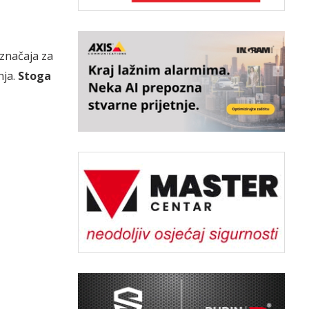
 značaja za
nja.
Stoga