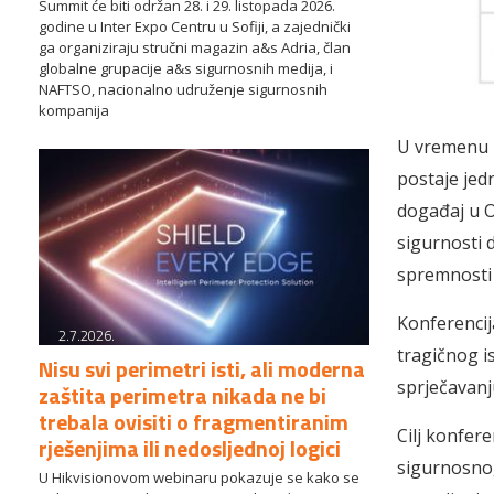
Summit će biti održan 28. i 29. listopada 2026.
godine u Inter Expo Centru u Sofiji, a zajednički
ga organiziraju stručni magazin a&s Adria, član
globalne grupacije a&s sigurnosnih medija, i
NAFTSO, nacionalno udruženje sigurnosnih
kompanija
U vremenu r
postaje jed
događaj u O
sigurnosti 
spremnosti 
Konferencija
2.7.2026.
tragičnog i
Nisu svi perimetri isti, ali moderna
sprječavanj
zaštita perimetra nikada ne bi
trebala ovisiti o fragmentiranim
Cilj konfere
rješenjima ili nedosljednoj logici
sigurnosnog
U Hikvisionovom webinaru pokazuje se kako se