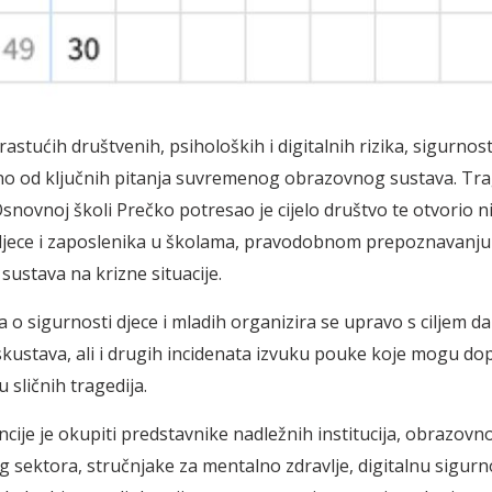
astućih društvenih, psiholoških i digitalnih rizika, sigurnos
no od ključnih pitanja suvremenog obrazovnog sustava. Tr
snovnoj školi Prečko potresao je cijelo društvo te otvorio ni
djece i zaposlenika u školama, pravodobnom prepoznavanju r
sustava na krizne situacije.
 o sigurnosti djece i mladih organizira se upravo s ciljem da
skustava, ali i drugih incidenata izvuku pouke koje mogu dopr
u sličnih tragedija.
ncije je okupiti predstavnike nadležnih institucija, obrazovn
 sektora, stručnjake za mentalno zdravlje, digitalnu sigurno