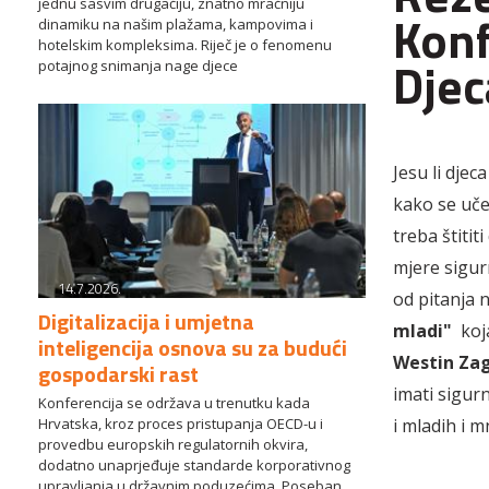
jednu sasvim drugačiju, znatno mračniju
Konf
dinamiku na našim plažama, kampovima i
hotelskim kompleksima. Riječ je o fenomenu
Djec
potajnog snimanja nage djece
Jesu li djec
kako se uče
treba štiti
mjere sigurn
14.7.2026.
od pitanja 
Digitalizacija i umjetna
mladi"
koja
inteligencija osnova su za budući
Westin Zag
gospodarski rast
imati sigur
Konferencija se održava u trenutku kada
Hrvatska, kroz proces pristupanja OECD-u i
i mladih i 
provedbu europskih regulatornih okvira,
dodatno unaprjeđuje standarde korporativnog
upravljanja u državnim poduzećima. Poseban