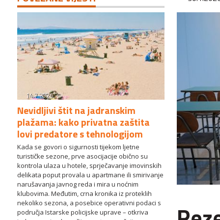
14.7.2026.
Nevidljivi štit na jadranskim
plažama: kako privatna zaštita
lovi predatore s tehnologijom
Kada se govori o sigurnosti tijekom ljetne
turističke sezone, prve asocijacije obično su
kontrola ulaza u hotele, sprječavanje imovinskih
delikata poput provala u apartmane ili smirivanje
narušavanja javnog reda i mira u noćnim
klubovima. Međutim, crna kronika iz proteklih
nekoliko sezona, a posebice operativni podaci s
Reze
područja Istarske policijske uprave – otkriva