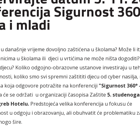
erencija Sigurnost 360
a i mladi
a u današnje vrijeme dovoljno zaštićena u školama? Može li it
nicima u školama ili djeci u vrtićima ne može ništa dogoditi
ti djecu? Koliko odgojno-obrazovne ustanove investiraju u te
osti, koliko smo svi spremni zaštititi djecu od cyber nasilja,
na koja odgovore potražite na konferenciji
"Sigurnost 360° -
 će se održati u organizaciji časopisa Zaštite
5. studenoga 
reb Hotelu.
Predstojeća velika konferencija u fokusu će
nost u odgoju i obrazovanju, ali obuhvatit će problematiku za
mnogo šire.