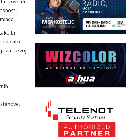
-obrazovnim
pasnosti
 mlade.
kako bi
činkovito
ja za razvoj
vnih
ustanove,