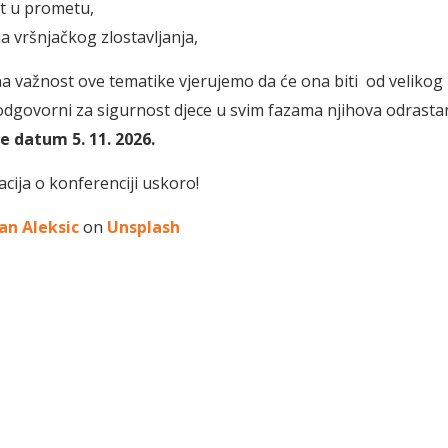
t u prometu,
a vršnjačkog zlostavljanja,
a važnost ove tematike vjerujemo da će ona biti od velikog
 odgovorni za sigurnost djece u svim fazama njihova odrasta
te datum 5. 11. 2026.
acija o konferenciji uskoro!
an Aleksic
on
Unsplash