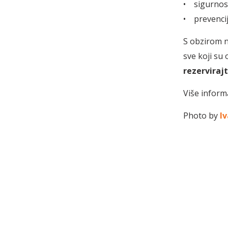
• sigurnos
• prevencij
S obzirom n
sve koji su
rezerviraj
Više inform
Photo by
Iv