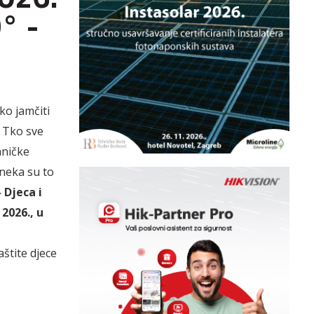
° -
ko jamčiti
? Tko sve
hničke
 neka su to
 Djeca i
2026., u
štite djece