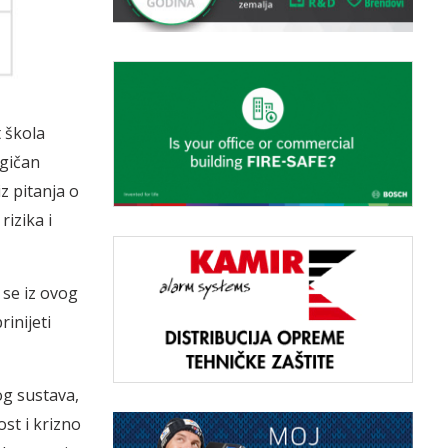
t škola
agičan
z pitanja o
izika i
 se iz ovog
inijeti
og sustava,
st i krizno