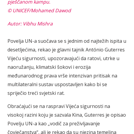
pješčanom kampu.
© UNICEF/Mohamed Dawod
Autor: Vibhu Mishra
Povelja UN-a suočava se s jednim od najtežih ispita u
desetljećima, rekao je glavni tajnik António Guterres
Vijeću sigurnosti, upozoravajući da ratovi, utrke u
naoružanju, klimatski šokovi i erozija
međunarodnog prava vrše intenzivan pritisak na
multilateralni sustav uspostavljen kako bi se
spriječio treći svjetski rat.
Obraćajući se na raspravi Vijeća sigurnosti na
visokoj razini koju je sazvala Kina, Guterres je opisao
Povelju UN-a kao „vodič za preživljavanje
čovječanstva“, ali je rekao da su njezina temeljna