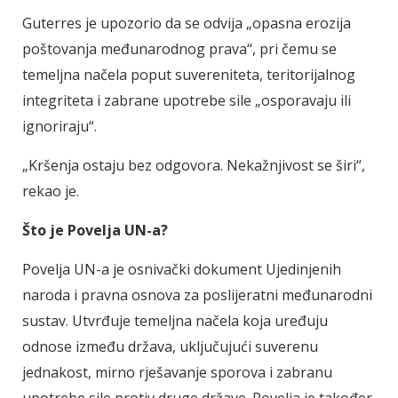
Guterres je upozorio da se odvija „opasna erozija
poštovanja međunarodnog prava“, pri čemu se
temeljna načela poput suvereniteta, teritorijalnog
integriteta i zabrane upotrebe sile „osporavaju ili
ignoriraju“.
„Kršenja ostaju bez odgovora. Nekažnjivost se širi“,
rekao je.
Što je Povelja UN-a?
Povelja UN-a je osnivački dokument Ujedinjenih
naroda i pravna osnova za poslijeratni međunarodni
sustav. Utvrđuje temeljna načela koja uređuju
odnose između država, uključujući suverenu
jednakost, mirno rješavanje sporova i zabranu
upotrebe sile protiv druge države. Povelja je također