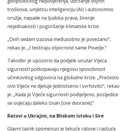
geopolitičkog nepovjerenja, ubrzanje vojnih
troškova, umjetnu inteligenciju (AI) i autonomno
oružje, napade na ljudska prava, širenje
nejednakosti i pogoršanje klimatske krize.
„Ovih sedam izazova međusobno je povezano“,
rekao je. „I testiraju otpornost same Povelje.“
Također je upozorio da podjele unutar Vijeća
sigurnosti potkopavaju njegovu sposobnost
učinkovitog odgovora na globalne krize. „Prečesto
ovo Vijeće ne djeluje jedinstveno i svrhovito“, rekao
je. „Kada je Vijeće sigurnosti podijeljeno, posljedice
se osjećaju daleko izvan [ove dvorane].“
Ratovi u Ukrajini, na Bliskom istoku i šire
Glavni tajnik spomenuo je tekuće ratove i rastuće