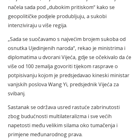
načela sada pod „dubokim pritiskom“ kako se
geopolitičke podjele produbljuju, a sukobi
intenziviraju u više regija.
„Sada se suočavamo s najvećim brojem sukoba od
osnutka Ujedinjenih naroda“, rekao je ministrima i
diplomatima u dvorani Vijeća, gdje se očekivalo da će
više od 100 zemalja govoriti tijekom rasprave o
potpisivanju kojom je predsjedavao kineski ministar
vanjskih poslova Wang Yi, predsjednik Vijeća za
svibanj.
Sastanak se održava usred rastuće zabrinutosti
zbog budućnosti multilateralizma i sve većih
napetosti među velikim silama oko tumačenja i
primjene međunarodnog prava.