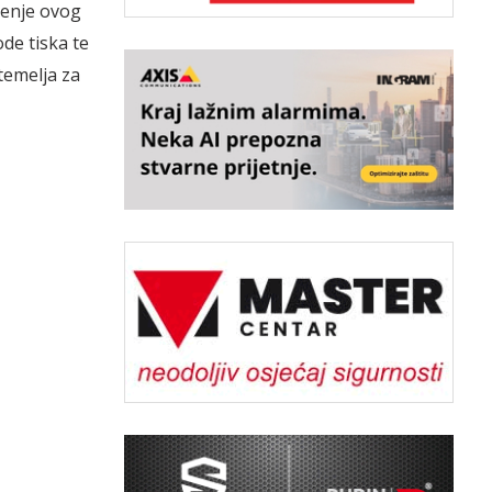
renje ovog
de tiska te
temelja za