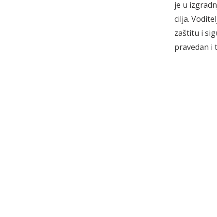
je u izgrad
cilja. Vodit
zaštitu i s
pravedan i t