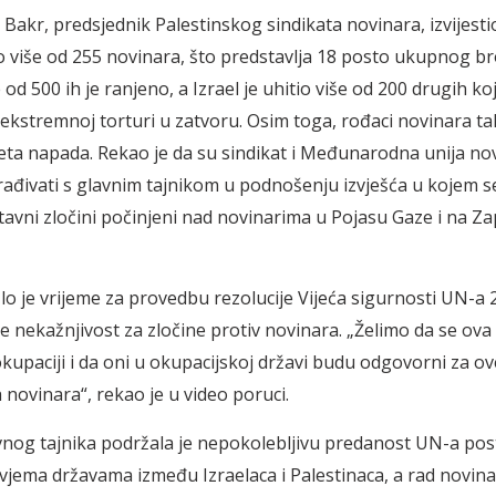
Bakr, predsjednik Palestinskog sindikata novinara, izvijestio
o više od 255 novinara, što predstavlja 18 posto ukupnog br
 od 500 ih je ranjeno, a Izrael je uhitio više od 200 drugih koji
ekstremnoj torturi u zatvoru. Osim toga, rođaci novinara t
 meta napada. Rekao je da su sindikat i Međunarodna unija no
ađivati ​​s glavnim tajnikom u podnošenju izvješća u kojem s
tavni zločini počinjeni nad novinarima u Pojasu Gaze i na Z
šlo je vrijeme za provedbu rezolucije Vijeća sigurnosti UN-a 
e nekažnjivost za zločine protiv novinara.
„
Želimo da se ova 
kupaciji i da oni u okupacijskoj državi budu odgovorni za ov
 novinara“, rekao je u video poruci.
nog tajnika podržala je nepokolebljivu predanost UN-a pos
dvjema državama između Izraelaca i Palestinaca, a rad novina