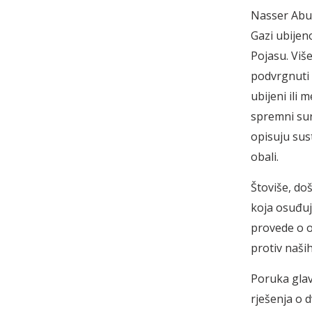
Nasser Abu 
Gazi ubijen
Pojasu. Više
podvrgnuti 
ubijeni ili
spremni sur
opisuju sus
obali.
Štoviše, do
koja osuđuj
provede o o
protiv naših
Poruka glav
rješenja o 