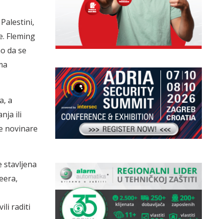
Palestini,
e.
Fleming
ao da se
ima
a, a
ja ili
e novinare
 stavljena
eera,
li raditi