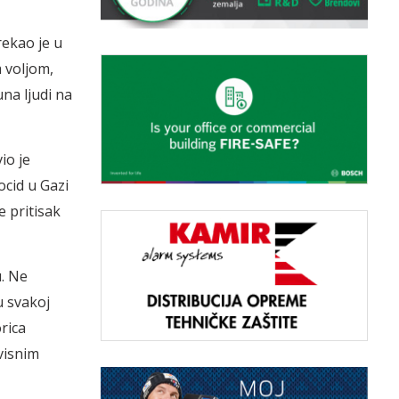
rekao je u
 voljom,
una ljudi na
io je
ocid u Gazi
e pritisak
. Ne
u svakoj
rica
visnim