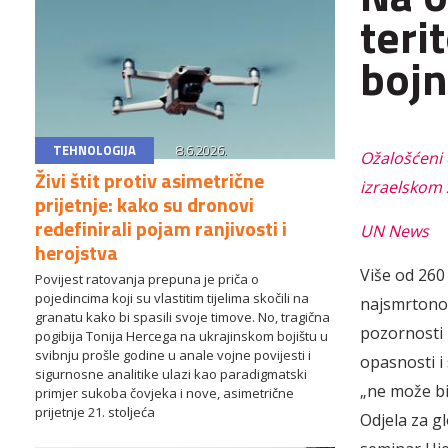
teri
bojn
TEHNOLOGIJA
8.6.2026.
O
žalošćeni
Živi štit protiv asimetrične
izraelskom
prijetnje: kako su dronovi
redefinirali pojam ranjivosti i
UN News
herojstva
Više od 260
Povijest ratovanja prepuna je priča o
pojedincima koji su vlastitim tijelima skočili na
najsmrtonos
granatu kako bi spasili svoje timove. No, tragična
pozornosti 
pogibija Tonija Hercega na ukrajinskom bojištu u
svibnju prošle godine u anale vojne povijesti i
opasnosti i
sigurnosne analitike ulazi kao paradigmatski
„ne mo
že b
primjer sukoba čovjeka i nove, asimetrične
prijetnje 21. stoljeća
Odjela za g