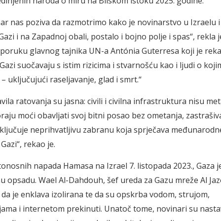
dinjenih naroda o miru na Bliskom istoku 2025. godine.
ar nas poziva da razmotrimo kako je novinarstvo u Izraelu i 
zi i na Zapadnoj obali, postalo i bojno polje i spas“, rekla j
a poruku glavnog tajnika UN-a Ant
ónia
Guterresa
koji je rek
 Gazi suo
čavaju s istim rizicima i stvarnošću kao i ljudi o koj
u
– uklju
čujući raseljavanje, glad i smrt.“
vila ratovanja su jasna: civili i civilna infrastruktura nisu met
aju moći obavljati svoj bitni posao bez ometanja, zastrašivan
klju
čuje neprihvatljivu zabranu koja sprječava međunarodn
Gazi“, rekao je.
nosnih napada Hamasa na Izrael 7. listopada 2023., Gaza je
u opsadu. Wael Al-
Dahdouh
, šef ureda za Gazu mreže Al Jaz
e da je enklava izolirana te da su opskrba vodom, strujom,
ama i internetom prekinuti. Unatoč tome, novinari su nastavi