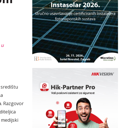
 u
 središtu
na
ja. Razgovor
diteljica
 medijski