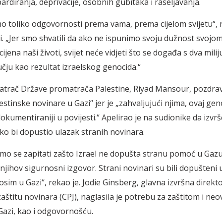
rdiranja, deprivacije, osobnih gubitaka i raseljavanja.
mo toliko odgovornosti prema vama, prema cijelom svijetu“, 
i.
„Jer smo shvatili da ako ne ispunimo svoju du
žnost svojom
 cijena naši životi, svijet neće vidjeti što se događa s dva milij
ju kao rezultat izraelskog genocida.“
atrač Države promatrača Palestine, Riyad Mansour, pozdrav
stinske novinare u Gazi“ jer je „zahvaljuju
ći njima, ovaj gen
kumentiraniji u povijesti.“ Apelirao je na sudionike da izvrš
ako bi dopustio ulazak stranih novinara.
mo se zapitati za
što Izrael ne dopušta stranu pomoć u Gazu
njihov sigurnosni izgovor. Strani novinari su bili dopušteni 
osim u Gazi“, rekao je. Jodie Ginsberg, glavna izvršna direkto
aštitu novinara (CPJ), naglasila je potrebu za zaštitom i neo
azi, kao i odgovornošću.