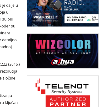
 je da je u
oja u
 su bili
akođer su
vinara
e detaljno
apadnoj
2222 (2015.)
rezolucija
e zločine
tizanju
ra ključan