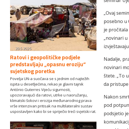
seminar Uje
„Ovaj semin
posebno u Ga
je pročital
„novinari u
izvještavaj
28.5.2026.
Ratovi i geopolitičke podjele
Nadalje, pra
predstavljaju „opasnu eroziju“
novinari mor
svjetskog poretka
štete.
„To u
Povelja UN-a suočava se s jednim od najtežih
da pristupe 
ispita u desetljećima, rekao je glavni tajnik
António Guterres Vijeću sigurnosti,
upozoravajući da ratovi, utrke u naoružanju,
Nakon smrto
klimatski šokovi i erozija međunarodnog prava
pod potpun
vrše intenzivan pritisak na multilateralni sustav
uspostavljen kako bi se spriječio treći svjetski rat.
podsjetio j
komunikacij