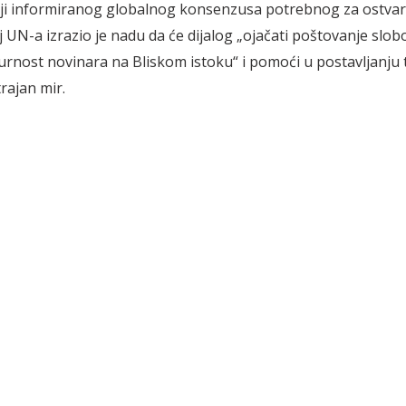
nji informiranog globalnog konsenzusa potrebnog za ostva
elj UN-a izrazio je nadu da će dijalog
„oja
čati poštovanje slobo
igurnost novinara na Bliskom istoku“ i pomoći u postavljanju 
rajan mir.