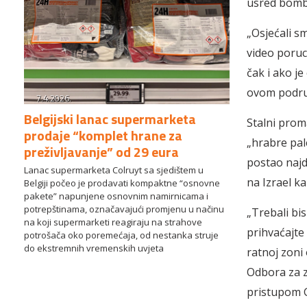
usred bomba
„Osje
ćali s
video poruc
čak i ako je
ovom područ
7.4.2026.
Belgijski lanac supermarketa
Stalni prom
prodaje “komplet hrane za
„hrabre pale
preživljavanje” od 29 eura
postao najdo
Lanac supermarketa Colruyt sa sjedištem u
na Izrael k
Belgiji počeo je prodavati kompaktne “osnovne
pakete” napunjene osnovnim namirnicama i
potrepštinama, označavajući promjenu u načinu
„Trebali bis
na koji supermarketi reagiraju na strahove
prihvaćajte 
potrošača oko poremećaja, od nestanka struje
do ekstremnih vremenskih uvjeta
ratnoj zoni 
Odbora za z
pristupom G