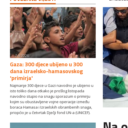
7.8.2026.
Gaza: 300 djece ubijeno u 300
dana izraelsko-hamasovskog
'primirja'
Najmanje 300 djece u Gazi navodno je ubijeno u
isto toliko dana otkako je prošlog listopada
navodno stupio na snagu sporazum o primirju
kojim su obustavljene vojne operacije između
boraca Hamasa i Izraelskih obrambenih snaga,
priopćio je u četvrtak Dječji fond UN-a (UNICEF).
Na 