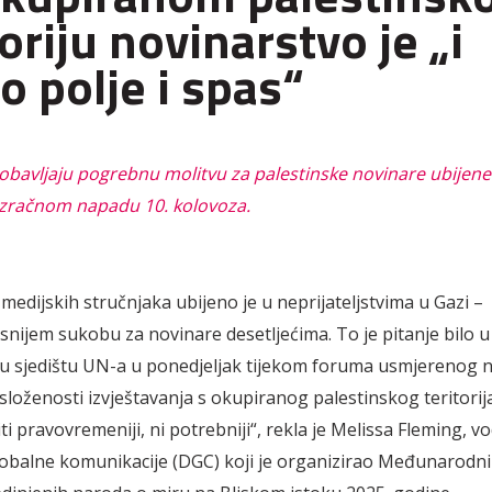
toriju novinarstvo je „i
o polje i spas“
 obavljaju pogrebnu molitvu za palestinske novinare ubijene
 zračnom napadu 10. kolovoza.
 medijskih stručnjaka ubijeno je u neprijateljstvima u Gazi
–
nijem sukobu za novinare desetlje
ćima. To je pitanje bilo u
u sjedištu UN-a u ponedjeljak tijekom foruma usmjerenog 
 složenosti izvještavanja s okupiranog palestinskog teritori
iti
pravovremeniji
, ni potrebniji“, rekla je Melissa Fleming, vo
lobalne komunikacije (DGC) koji je organizirao Međunarodni